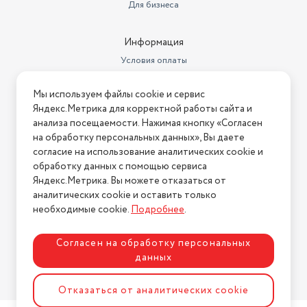
Для бизнеса
Информация
Условия оплаты
Условия доставки
Мы используем файлы cookie и сервис
Условия возврата
Яндекс.Метрика для корректной работы сайта и
Нашли ошибку на сайте?
Напишите нам
.
анализа посещаемости. Нажимая кнопку «Согласен
на обработку персональных данных», Вы даете
2026 © Интернет-магазин "АстМаркет". У нас есть всё!
согласие на использование аналитических cookie и
обработку данных с помощью сервиса
Яндекс.Метрика. Вы можете отказаться от
аналитических cookie и оставить только
Политика конфиденциальности
необходимые cookie.
Подробнее
.
Согласен на обработку персональных
данных
Разработка сайта
ASTDESIGN
Отказаться от аналитических cookie