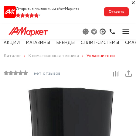
Открыть в приложении «АстМарке‪т‬»
Открыть
41
АКЦИИ
МАГАЗИНЫ
БРЕНДЫ
СПЛИТ-СИСТЕМЫ
СМА
Каталог
Климатическая техника
Увлажнители
нет отзывов