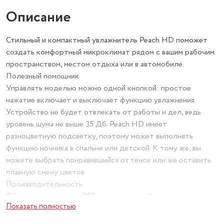
Описание
Стильный и компактный увлажнитель Peach HD поможет
создать комфортный микроклимат рядом с вашим рабочим
пространством, местом отдыха или в автомобиле.
Полезный помощник
Управлять моделью можно одной кнопкой: простое
нажатие включает и выключает функцию увлажнения.
Устройство не будет отвлекать от работы и дел, ведь
уровень шума не выше 35 Дб. Peach HD имеет
разноцветную подсветку, поэтому может выполнять
функцию ночника в спальне или детской. К тому же, вы
можете выбрать понравившийся оттенок или же оставить
плавную смену цветов.
Производительность
Объем резервуара на 300 мл позволит обеспечить
Показать полностью
увлажнение помещений площадью до 10 кв. м. Расход воды
в увлажнителе составляет до 50 мл/ч, а значит этого