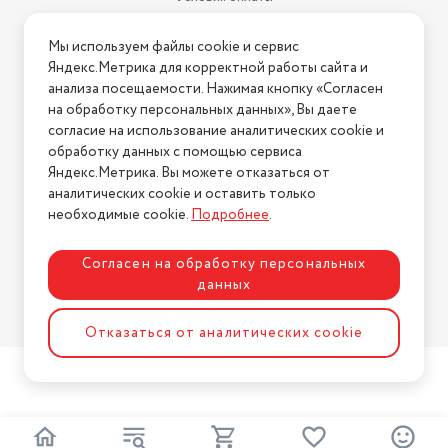
Подробная комплектация
- 1 шт.; инструкция - 1 шт.
Условия доставки
Тип
увлажнитель воздуха
Мы используем файлы cookie и сервис
Условия возврата
Яндекс.Метрика для корректной работы сайта и
индикация работы,
Нашли ошибку на сайте?
Напишите нам
.
анализа посещаемости. Нажимая кнопку «Согласен
регулировка скорости
на обработку персональных данных», Вы даете
вентилятора/интенсивности
2026 © Интернет-магазин "АстМаркет". У нас есть всё!
Особенности
испарения
согласие на использование аналитических cookie и
обработку данных с помощью сервиса
Производитель
Accesstyle
Яндекс.Метрика. Вы можете отказаться от
аналитических cookie и оставить только
Политика конфиденциальности
необходимые cookie.
Подробнее
.
Согласен на обработку персональных
данных
Разработка сайта
ASTDESIGN
Отказаться от аналитических cookie