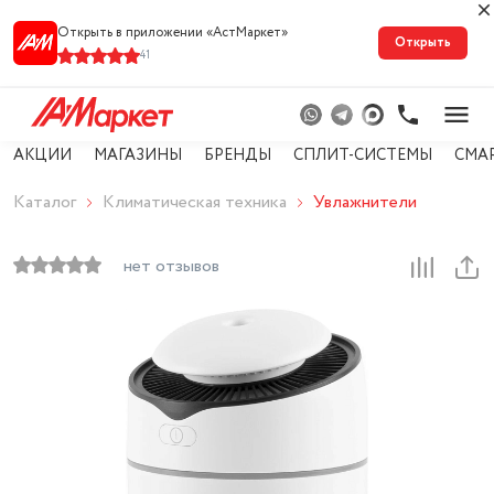
Открыть в приложении «АстМарке‪т‬»
Открыть
41
АКЦИИ
МАГАЗИНЫ
БРЕНДЫ
СПЛИТ-СИСТЕМЫ
СМА
Каталог
Климатическая техника
Увлажнители
нет отзывов