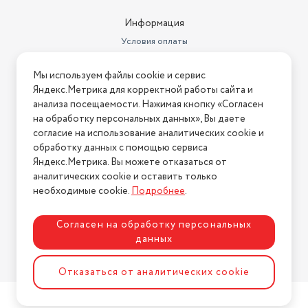
Информация
Условия оплаты
Условия доставки
Мы используем файлы cookie и сервис
Условия возврата
Яндекс.Метрика для корректной работы сайта и
Нашли ошибку на сайте?
Напишите нам
.
анализа посещаемости. Нажимая кнопку «Согласен
на обработку персональных данных», Вы даете
2026 © Интернет-магазин "АстМаркет". У нас есть всё!
согласие на использование аналитических cookie и
обработку данных с помощью сервиса
Яндекс.Метрика. Вы можете отказаться от
аналитических cookie и оставить только
Политика конфиденциальности
необходимые cookie.
Подробнее
.
Согласен на обработку персональных
данных
Разработка сайта
ASTDESIGN
Отказаться от аналитических cookie