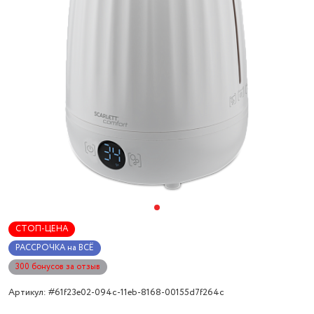
СТОП-ЦЕНА
РАССРОЧКА на ВСЁ
300 бонусов за отзыв
Артикул: #61f23e02-094c-11eb-8168-00155d7f264c