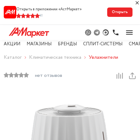
Открыть в приложении «АстМарке‪т‬»
Открыть
41
АКЦИИ
МАГАЗИНЫ
БРЕНДЫ
СПЛИТ-СИСТЕМЫ
СМА
Каталог
Климатическая техника
Увлажнители
нет отзывов