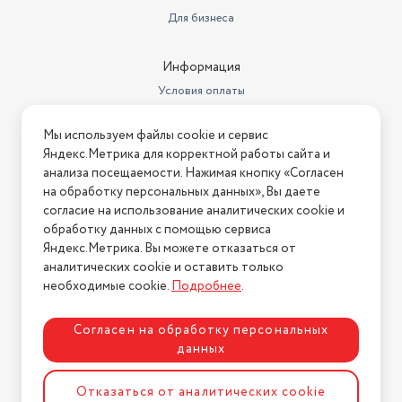
Для бизнеса
Информация
Условия оплаты
Условия доставки
Мы используем файлы cookie и сервис
Условия возврата
Яндекс.Метрика для корректной работы сайта и
Нашли ошибку на сайте?
Напишите нам
.
анализа посещаемости. Нажимая кнопку «Согласен
на обработку персональных данных», Вы даете
2026 © Интернет-магазин "АстМаркет". У нас есть всё!
согласие на использование аналитических cookie и
обработку данных с помощью сервиса
Яндекс.Метрика. Вы можете отказаться от
аналитических cookie и оставить только
Политика конфиденциальности
необходимые cookie.
Подробнее
.
Согласен на обработку персональных
данных
Разработка сайта
ASTDESIGN
Отказаться от аналитических cookie