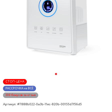
СТОП-ЦЕНА
РАССРОЧКА на ВСЁ
300 бонусов за отзыв
Артикул: #7888b022-0a3b-11ec-820b-00155d7f56d5