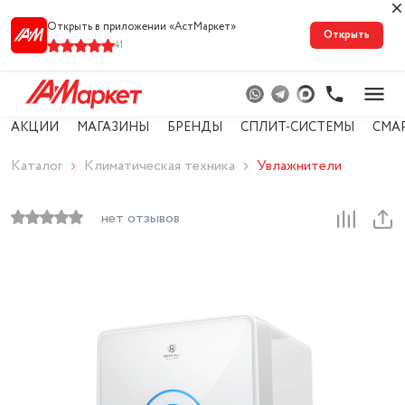
Открыть в приложении «АстМарке‪т‬»
Открыть
41
АКЦИИ
МАГАЗИНЫ
БРЕНДЫ
СПЛИТ-СИСТЕМЫ
СМА
Каталог
Климатическая техника
Увлажнители
нет отзывов