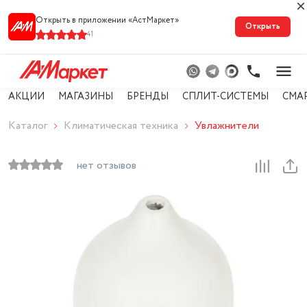
Открыть в приложении «АстМарке‪т‬»
Открыть
41
АКЦИИ
МАГАЗИНЫ
БРЕНДЫ
СПЛИТ-СИСТЕМЫ
СМА
Каталог
Климатическая техника
Увлажнители
нет отзывов