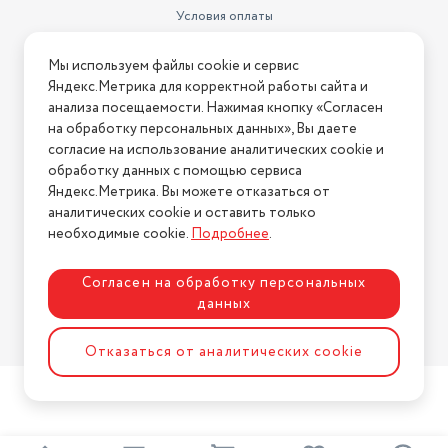
Условия оплаты
Условия доставки
Мы используем файлы cookie и сервис
Условия возврата
Яндекс.Метрика для корректной работы сайта и
Нашли ошибку на сайте?
Напишите нам
.
анализа посещаемости. Нажимая кнопку «Согласен
на обработку персональных данных», Вы даете
2026 © Интернет-магазин "АстМаркет". У нас есть всё!
согласие на использование аналитических cookie и
обработку данных с помощью сервиса
Яндекс.Метрика. Вы можете отказаться от
аналитических cookie и оставить только
Политика конфиденциальности
необходимые cookie.
Подробнее
.
Согласен на обработку персональных
данных
Разработка сайта
ASTDESIGN
Отказаться от аналитических cookie