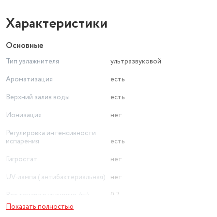
Характеристики
Основные
Тип увлажнителя
ультразвуковой
Ароматизация
есть
Верхний залив воды
есть
Ионизация
нет
Регулировка интенсивности
испарения
есть
Гигростат
нет
UV-лампа ( антибактериальная)
нет
Вес товара в упаковке, (кг)
0.7
Показать полностью
Цвет товара
белый