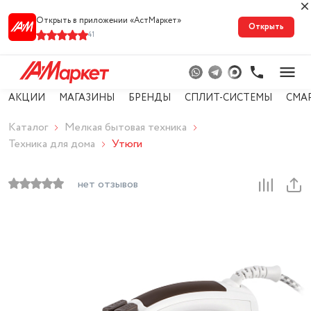
Открыть в приложении «АстМарке‪т‬»
Открыть
41
АКЦИИ
МАГАЗИНЫ
БРЕНДЫ
СПЛИТ-СИСТЕМЫ
СМА
Каталог
Мелкая бытовая техника
Техника для дома
Утюги
нет отзывов