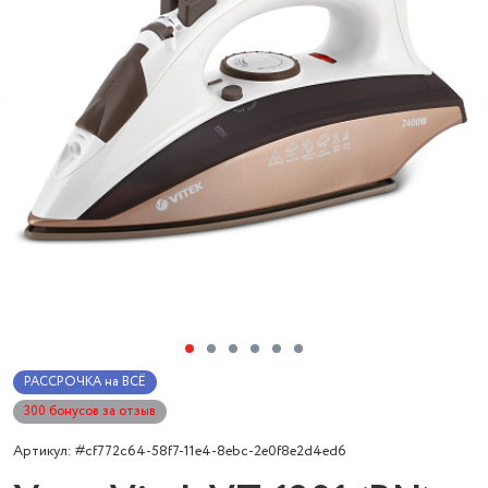
РАССРОЧКА на ВСЁ
300 бонусов за отзыв
Артикул: #cf772c64-58f7-11e4-8ebc-2e0f8e2d4ed6