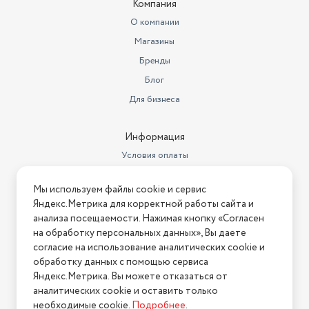
Компания
Ширина товара в упаковке, в
О компании
метрах
0.2
Магазины
Длина товара в упаковке, в
Бренды
метрах
0.25
Блог
Максимальная мощность (Вт)
2200
Для бизнеса
Сетевой кабель
шаровое крепление к корпусу
Информация
Подошва
керамика (UniCera)
Условия оплаты
Комплектация
мерный стакан
Условия доставки
Мы используем файлы cookie и сервис
Условия возврата
Яндекс.Метрика для корректной работы сайта и
Нашли ошибку на сайте?
Напишите нам
.
анализа посещаемости. Нажимая кнопку «Согласен
на обработку персональных данных», Вы даете
2026 © Интернет-магазин "АстМаркет". У нас есть всё!
согласие на использование аналитических cookie и
обработку данных с помощью сервиса
Яндекс.Метрика. Вы можете отказаться от
аналитических cookie и оставить только
Политика конфиденциальности
необходимые cookie.
Подробнее
.