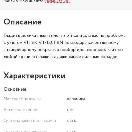
Нашли ошибку на сайте?
Напишите нам
.
Описание
Гладить деликатные и плотные ткани для вас не проблема
с утюгом VITEK VT-1201 BN. Благодаря качественному
антипригарному покрытию прибор идеально скользит по
любой ткани, отглаживая даже самые сильные складки.
Характеристики
Основные
Материал подошвы
керамика
Автовыключение
нет
Система защиты от накипи
есть
Система самоочистки
есть