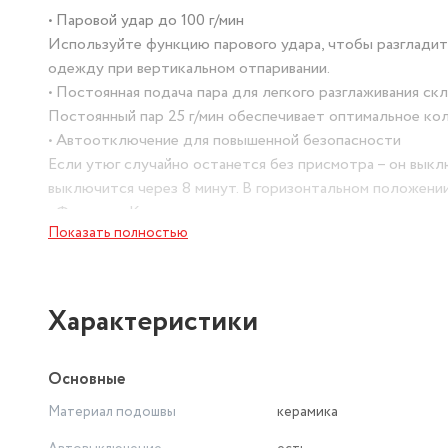
• Паровой удар до 100 г/мин
Используйте функцию парового удара, чтобы разгладит
одежду при вертикальном отпаривании.
• Постоянная подача пара для легкого разглаживания ск
Постоянный пар 25 г/мин обеспечивает оптимальное кол
• Автоотключение для повышенной безопасности
Если утюг случайно останется без присмотра – он вык
выключится через 8 минут. В горизонтальном положении
• Функция «Капля-стоп»
Показать полностью
Функция «Капля-стоп» предотвращает попадание капель
• Легкий и удобный
Самый легкий утюг от Tefal для наибольшего комфорта в
• Эргономичная кнопка пара
Характеристики
Благодаря удобному расположению кнопки прямо под р
удара именно тогда, когда вам нужно
Основные
• Ремонтируемое изделие
Разработано с учетом простоты ремонта,
Материал подошвы
керамика