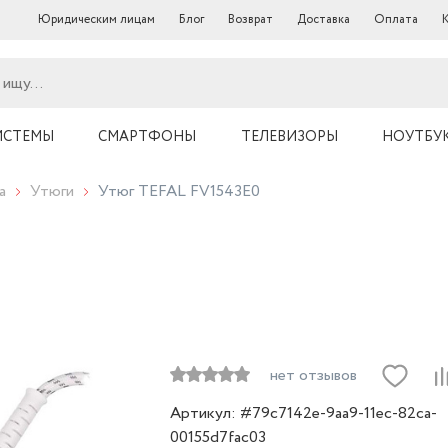
Юридическим лицам
Блог
Возврат
Доставка
Оплата
ИСТЕМЫ
СМАРТФОНЫ
ТЕЛЕВИЗОРЫ
НОУТБУ
а
Утюги
Утюг TEFAL FV1543E0
нет отзывов
Артикул: #79c7142e-9aa9-11ec-82ca-
00155d7fac03