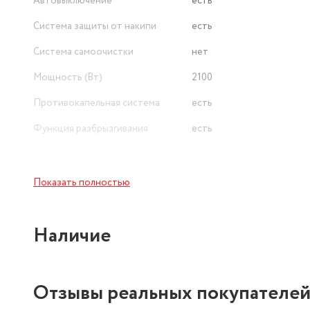
Автовыключение
есть
Система защиты от накипи
есть
Система самоочистки
нет
Мощность (Вт)
2100
Противокапельная система
есть
Функция разбрызгивания
есть
Показать полностью
Наличие
Отзывы реальных покупателе