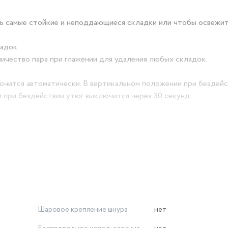
ь самые стойкие и неподдающиеся складки или чтобы освежит
ладок
ичество пара при глажении для удаления любых складок.
лючится автоматически. В вертикальном положении при бездей
 при бездействии утюг выключится через 30 секунд.
 воды на вашу одежду во время глажения.
о время глажения.
учкой вы сможете использовать функцию концентрированного
Шаровое крепление шнура
нет