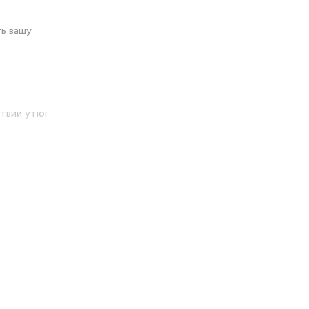
ь вашу
ствии утюг
 парового