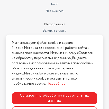
Вес товара в упаковке, (кг)
2.09
Магазины
Бренды
Объeм резервуара для воды
450 мл
Блог
Расход при паровом ударе
190 г/мин
Для бизнеса
Расход при постоянной подаче
пара
45 г/мин
Информация
Мы используем файлы cookie и сервис
защита от накипи,
Условия оплаты
Яндекс.Метрика для корректной работы сайта и
Защита
противокапельная система
Условия доставки
анализа посещаемости. Нажимая кнопку «Согласен
Автоматическое отключение
есть
на обработку персональных данных», Вы даете
Условия возврата
согласие на использование аналитических cookie и
Нашли ошибку на сайте?
Напишите нам
.
Дополнительная информация
шаровое крепление шнура
обработку данных с помощью сервиса
Яндекс.Метрика. Вы можете отказаться от
2026 © Интернет-магазин "АстМаркет". У нас есть всё!
Вертикальное отпаривание
есть
аналитических cookie и оставить только
необходимые cookie.
Подробнее
.
Политика конфиденциальности
Согласен на обработку персональных
данных