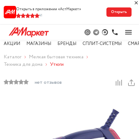
Открыть в приложении «АстМарке‪т‬»
Открыть
41
АКЦИИ
МАГАЗИНЫ
БРЕНДЫ
СПЛИТ-СИСТЕМЫ
СМАР
Каталог
Мелкая бытовая техника
Техника для дома
Утюги
нет отзывов