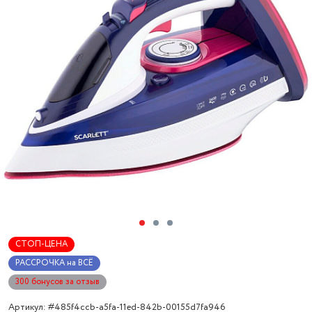
СТОП-ЦЕНА
РАССРОЧКА на ВСЁ
300 бонусов за отзыв
Артикул: #485f4ccb-a5fa-11ed-842b-00155d7fa946