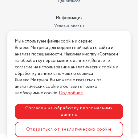
Для бизнеса
Информация
Условия оплаты
Условия доставки
Мы используем файлы cookie и сервис
Условия возврата
Яндекс.Метрика для корректной работы сайта и
Нашли ошибку на сайте?
Напишите нам
.
анализа посещаемости. Нажимая кнопку «Согласен
на обработку персональных данных», Вы даете
2026 © Интернет-магазин "АстМаркет". У нас есть всё!
согласие на использование аналитических cookie и
обработку данных с помощью сервиса
Яндекс.Метрика. Вы можете отказаться от
аналитических cookie и оставить только
Политика конфиденциальности
необходимые cookie.
Подробнее
.
Согласен на обработку персональных
данных
Разработка сайта
ASTDESIGN
Отказаться от аналитических cookie