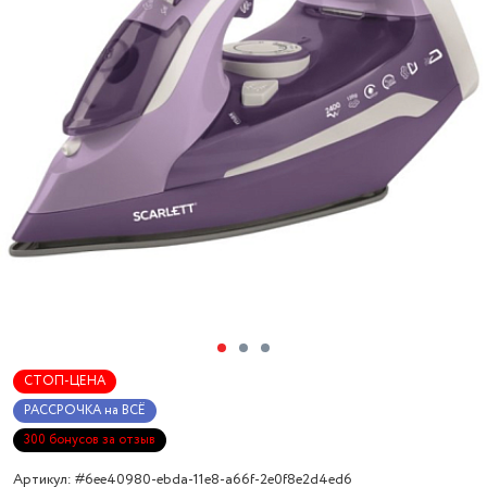
СТОП-ЦЕНА
РАССРОЧКА на ВСЁ
300 бонусов за отзыв
Артикул: #6ee40980-ebda-11e8-a66f-2e0f8e2d4ed6