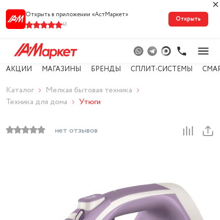
Открыть в приложении «АстМарке‪т‬»
Открыть
41
АКЦИИ
МАГАЗИНЫ
БРЕНДЫ
СПЛИТ-СИСТЕМЫ
СМА
Каталог
Мелкая бытовая техника
Техника для дома
Утюги
нет отзывов