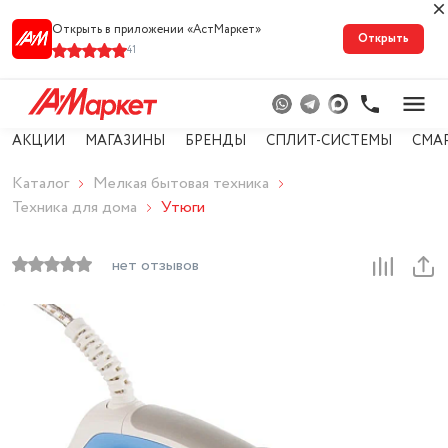
Открыть в приложении «АстМарке‪т‬»
Открыть
41
АКЦИИ
МАГАЗИНЫ
БРЕНДЫ
СПЛИТ-СИСТЕМЫ
СМА
Каталог
Мелкая бытовая техника
Техника для дома
Утюги
нет отзывов