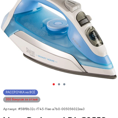
РАССРОЧКА на ВСЁ
300 бонусов за отзыв
Артикул: #58f8b32c-f745-11ee-a7b0-005056022ea3