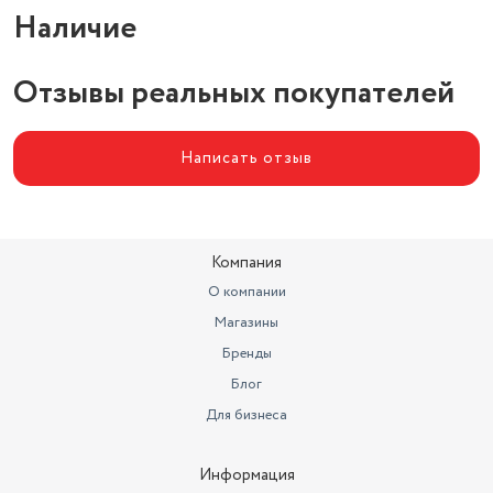
Объeм резервуара для воды
300 мл
Наличие
Вес (кг)
1.1
Отзывы реальных покупателей
Длина сетевого шнура (м)
3
Написать отзыв
Компания
О компании
Магазины
Бренды
Блог
Для бизнеса
Информация