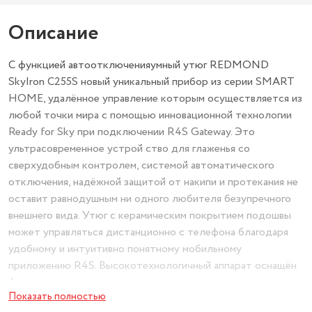
Описание
С функцией автоотключенияумный утюг REDMOND
SkyIron C255S новый уникальный прибор из серии SMART
HOME, удалённое управление которым осуществляется из
любой точки мира с помощью инновационной технологии
Ready for Sky при подключении R4S Gateway. Это
ультрасовременное устрой ство для глаженья со
сверхудобным контролем, системой автоматического
отключения, надёжной защитой от накипи и протекания не
оставит равнодушным ни одного любителя безупречного
внешнего вида. Утюг с керамическим покрытием подошвы
может управляться дистанционно с телефона благодаря
удобному и интуитивно понятному мобильному
приложению R4S. Высокотехнологичный аппарат оснащён
функциями парового удара и вертикального отпаривания,
Показать полностью
что позволит одержать победу в бескомпромиссной