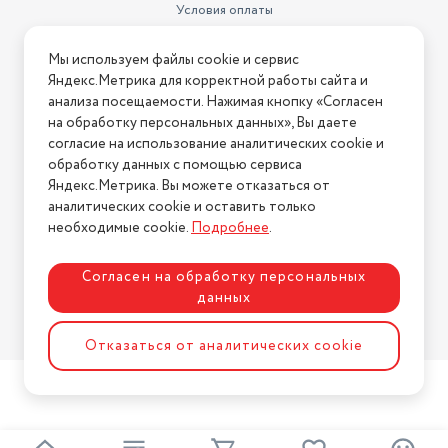
Условия оплаты
Условия доставки
Мы используем файлы cookie и сервис
Условия возврата
Яндекс.Метрика для корректной работы сайта и
Нашли ошибку на сайте?
Напишите нам
.
анализа посещаемости. Нажимая кнопку «Согласен
на обработку персональных данных», Вы даете
2026 © Интернет-магазин "АстМаркет". У нас есть всё!
согласие на использование аналитических cookie и
обработку данных с помощью сервиса
Яндекс.Метрика. Вы можете отказаться от
аналитических cookie и оставить только
Политика конфиденциальности
необходимые cookie.
Подробнее
.
Согласен на обработку персональных
данных
Разработка сайта
ASTDESIGN
Отказаться от аналитических cookie