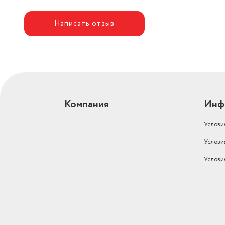
Размер подошвы: 125х75 мм
Длина шнура: 190 см
Написать отзыв
Вес: 410 грамм
Утюжок легко хранить и перевозить в чемодане или доро
Можно намотать шнур на узкое место прибора между ко
С нашим дорожным утюгом Pioneer процесс глажения пр
Компания
Инф
Услови
Услови
Услови