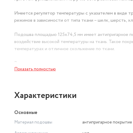
Имеется регулятор температуры с указателем в виде тр
режимов в зависимости от типа ткани – шелк, шерсть, хл
Подошва площадью 125х74,5 мм имеет антипригарное п
воздействие высокой температуры на ткань. Такое пок
температурах и отличное скольжение по ткани.
В комплекте с утюгом поставляется специальная защитн
Показать полностью
защиту поверхности мебели от возможных следов горяч
Утюг SI1002 от Pioneer может быть полезен, если вы ув
распашонки станет особым удовольствием.
Характеристики
Для Вашего удобства мы предусмотрели функцию глажен
Основные
объемом 40 мл с удобной крышкой, которая предотвращ
подачи пара. Во время глажения утюг будет сам поддер
Материал подошвы
антипригарное покрытие
компонентов, например из полиэстера и хлопка, то реко