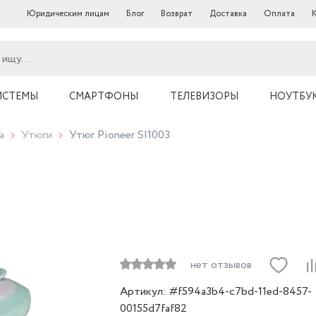
Юридическим лицам
Блог
Возврат
Доставка
Оплата
ИСТЕМЫ
СМАРТФОНЫ
ТЕЛЕВИЗОРЫ
НОУТБУ
а
Утюги
Утюг Pioneer SI1003
нет отзывов
Артикул: #f594a3b4-c7bd-11ed-8457-
00155d7faf82