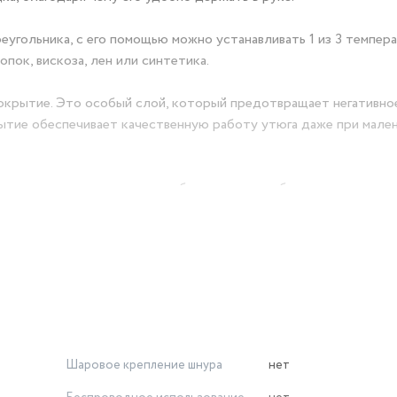
еугольника, с его помощью можно устанавливать 1 из 3 темпер
опок, вискоза, лен или синтетика.
окрытие. Это особый слой, который предотвращает негативно
рытие обеспечивает качественную работу утюга даже при мале
ая силиконовая подставка, обеспечивающая безопасную глажку
его утюга.
лекаетесь рукоделием, а также если у вас маленький ребенок –
ия с паром. Нужно просто залить воду в специальный резерв
ает проливание, выставить температурный режим и отжать кн
живать необходимую температуру. Если ткань состоит из неск
Шаровое крепление шнура
нет
мендуется устанавливать меньшую температуру, т.е. в данном с