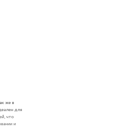
ак же в
деален для
ей, что
овании и