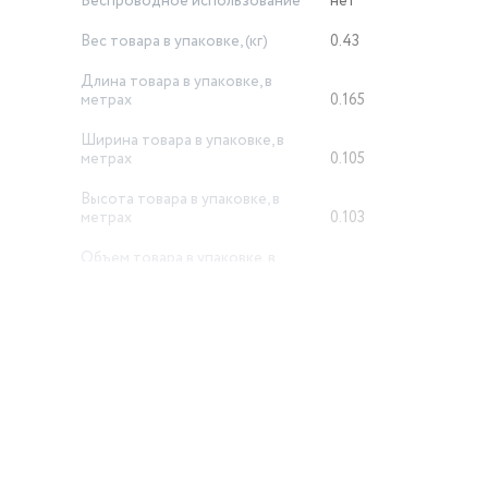
Беспроводное использование
нет
Вес товара в упаковке, (кг)
0.43
а 65-230ºС достаточно как для использования в дороге, так и
Длина товара в упаковке, в
метрах
0.165
ем как 100-127В, так и 220-240В, чтобы переключиться с одно
Ширина товара в упаковке, в
метрах
0.105
ь. Индикатор нагрева покажет готовность аппарата к работе.
Высота товара в упаковке, в
метрах
0.103
Объем товара в упаковке, в
литрах
1.784
й