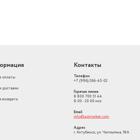
жной сумке, так как он имеет небольшой размер и вес не более
рпусом и ручкой для удобства хранения и перевозки.
евратиться в удовольствие даже на курорте или в командировк
ормация
Контакты
Телефон
я оплаты
+7 (996) 266-45-02
я доставки
Горячая линия
8 800 700 51 44
я возврата
8:00 - 20:00 мск
Email
info@astmarket.com
Адрес
г. Ахтубинск, ул. Чаплыгина, 18А