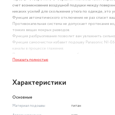
счет возникновения воздушной подушки между поверхн
никаких усилий для скольжения утюга по одежде, это 
Функция автоматического отключения не раз спасет ваш
Противокапельная система не допускает протекания вод
тонких вещах мокрых разводов.
Функция разбрызгивания позволит вам увлажнить сильно
Функция самоочистки избавит подошву Panasonic NI-E
каналы в процессе глажения.
Приподнятая регулируемая опора обеспечивает хороший
Показать полностью
Автоматическая система защиты от образования накип
отверстий.
Характеристики
Основные
Материал подошвы
титан