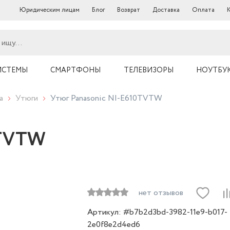
Юридическим лицам
Блог
Возврат
Доставка
Оплата
ИСТЕМЫ
СМАРТФОНЫ
ТЕЛЕВИЗОРЫ
НОУТБУ
а
Утюги
Утюг Panasonic NI-E610TVTW
0TVTW
нет отзывов
Артикул: #b7b2d3bd-3982-11e9-b017-
2e0f8e2d4ed6