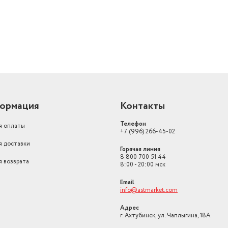
постоянная подача па
противокапельная си
Функция
система самоочи
ормация
Контакты
Телефон
я оплаты
+7 (996) 266-45-02
я доставки
Горячая линия
8 800 700 51 44
я возврата
8:00 - 20:00 мск
Email
info@astmarket.com
Адрес
г. Ахтубинск, ул. Чаплыгина, 18А