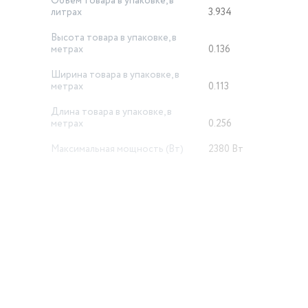
Объем товара в упаковке, в
литрах
3.934
Высота товара в упаковке, в
метрах
0.136
Ширина товара в упаковке, в
метрах
0.113
Длина товара в упаковке, в
метрах
0.256
Максимальная мощность (Вт)
2380 Вт
Подошва
титан
Поток пара (г/мин)
84
Объём резервуара для воды (мл)
200
Сетевой кабель
шаровое крепление к
автоматическое откл
й
вертикальное отпари
защита от накипи, пар