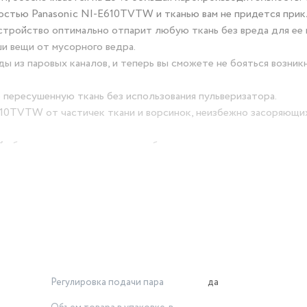
остью Panasonic NI-E610TVTW и тканью вам не придется при
устройство оптимально отпарит любую ткань без вреда для ее 
и вещи от мусорного ведра.
ы из паровых каналов, и теперь вы сможете не бояться возник
 пересушенную ткань без использования пульверизатора.
610TVTW от частичек ткани и ворсинок, неизбежно засоряющи
 обзор при движении утюга в обратном направлении.
и уменьшает кристаллизацию и предотвращает засорение паро
Регулировка подачи пара
да