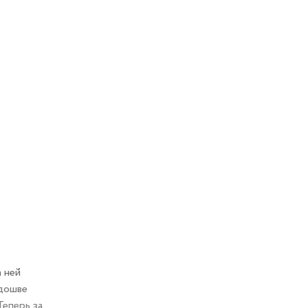
 ней
одошве
Теперь за