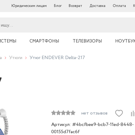
Юридическим лицам
Блог
Возврат
Доставка
Оплата
ИСТЕМЫ
СМАРТФОНЫ
ТЕЛЕВИЗОРЫ
НОУТБУ
а
Утюги
Утюг ENDEVER Delta-217
7
нет отзывов
Артикул: #4bcfbee9-bcb7-11ed-8448-
00155d7fac6f