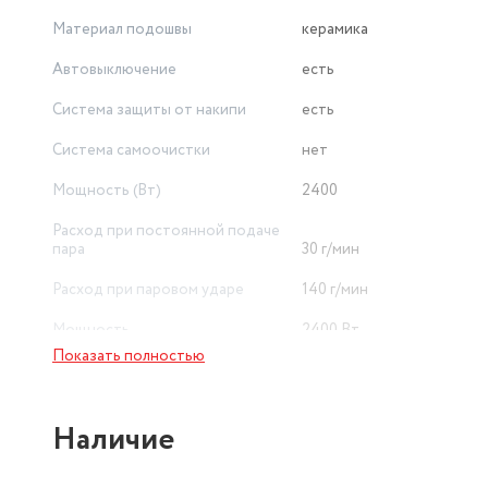
Материал подошвы
керамика
Автовыключение
есть
Система защиты от накипи
есть
Система самоочистки
нет
Мощность (Вт)
2400
Расход при постоянной подаче
пара
30 г/мин
Расход при паровом ударе
140 г/мин
Мощность
2400 Вт
Показать полностью
Автовыключение, защита
накипи; противокапельна
Защита
система
Наличие