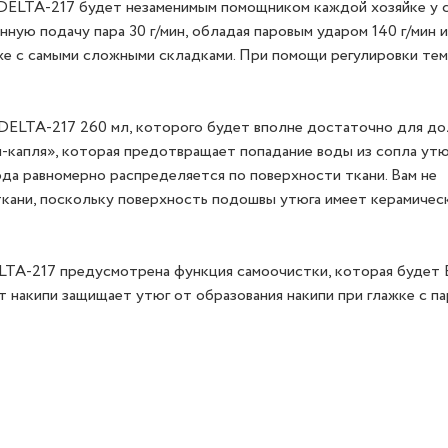
LTA-217 будет незаменимым помощником каждой хозяйке у с
ую подачу пара 30 г/мин, обладая паровым ударом 140 г/мин 
аже с самыми сложными складками. При помощи регулировки те
ELTA-217 260 мл, которого будет вполне достаточно для до
и-капля», которая предотвращает попадание воды из сопла утю
да равномерно распределяется по поверхности ткани. Вам не
ткани, поскольку поверхность подошвы утюга имеет керамичес
TA-217 предусмотрена функция самоочистки, которая будет 
т накипи защищает утюг от образования накипи при глажке с па