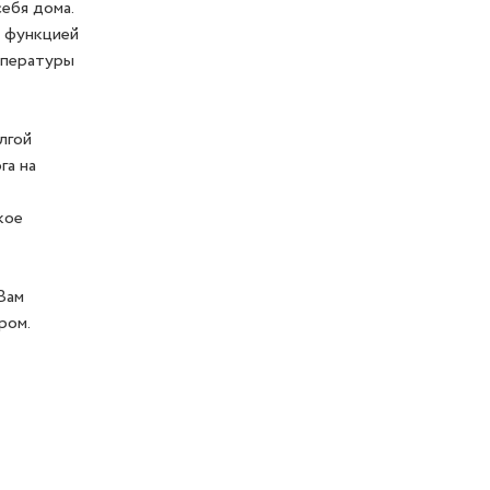
ебя дома.
и функцией
мпературы
лгой
га на
кое
Вам
ром.