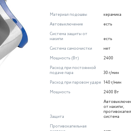
Материал подошвы
керамика
Автовыключение
есть
Система защиты от
накипи
есть
Система самоочистки
нет
Мощность (Вт)
2400
Расход при постоянной
подаче пара
30 г/мин
Расход при паровом ударе
140 г/мин
Мощность
2400 Вт
Автовыключен
от накипи;
противокапел
Защита
система
Противокапельная