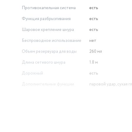
Противокапельная система
есть
Функция разбрызгивания
есть
Шаровое крепление шнура
есть
Беспроводное использование
нет
Объeм резервуара для воды
260 мл
Длина сетевого шнура
1.8 м
Дорожный
есть
Дополнительные функции
паровой удар, сухая г
Вертикальное отпаривание
есть
 от
я