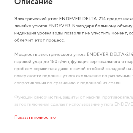
Описание
Электрический утюг ENDEVER DELTA-214 представляет
линейке утюгов ENDEVER. Благодаря большому объему ба
индикация уровня воды позволит не упустить момент, к
облегчит этот процесс.
Мощность электрического утюга ENDEVER DELTA-214 со
паровой удар до 180 г/мин, функция вертикального отпа
проблем справиться даже с самой стойкой складкой на
поверхности подошвы утюга скольжение по различным 
сопротивления по сравнению с подошвой из стали.
Функции самоочистки, защиты от накипи, противокапель
автоотключения сделает использование утюга ENDEVER
некоторое время или оставили его в горизонтальном по
Показать полностью
перейдет в режим ожидания пока вы не возобновите про