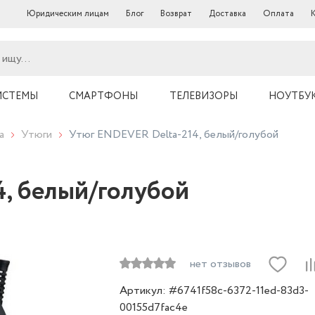
Юридическим лицам
Блог
Возврат
Доставка
Оплата
ИСТЕМЫ
СМАРТФОНЫ
ТЕЛЕВИЗОРЫ
НОУТБУ
а
Утюги
Утюг ENDEVER Delta-214, белый/голубой
, белый/голубой
нет отзывов
Артикул: #6741f58c-6372-11ed-83d3-
00155d7fac4e