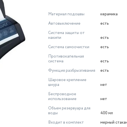
Материал подошвы
керамика
Автовыключение
есть
Система защиты от
накипи
есть
Система самоочистки
есть
Противокапельная
система
есть
Функция разбрызгивания
есть
Шаровое крепление
шнура
нет
Беспроводное
использование
нет
Объeм резервуара для
воды
400 мл
Входит в комплект
мерный стака