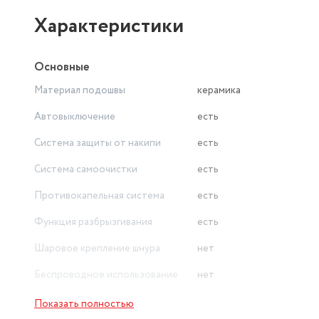
Характеристики
Основные
Материал подошвы
керамика
Автовыключение
есть
Система защиты от накипи
есть
Система самоочистки
есть
Противокапельная система
есть
Функция разбрызгивания
есть
Шаровое крепление шнура
нет
Беспроводное использование
нет
Объeм резервуара для воды
400 мл
Показать полностью