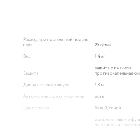
Расход при постоянной подаче
пара
25 г/мин
Вес
1.4 кг
защита от накипи,
Защита
противокапельная си
Длина сетевого шнура
1.8 м
Автоматическое отключение
есть
Цвет товара
белый/синий
дополнительные фун
регулировка температ
и влажный режим глаж
функция вертикально