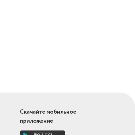
исперсное
а
ажка,
ия,
ара
Скачайте мобильное
приложение