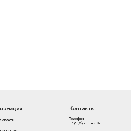
отпаривания, мелкод
Дополнительная информация
разбрызгивание, ин
Размеры
ДхШхВ: 30х13х16 см
Диаметр нижнего яруса
18 мес.
й
паровой удар, систем
самоочистки, сухая гл
функция разбрызгиван
Дополнительные функции
регулировка подачи п
Вертикальное отпаривание
есть
ормация
Контакты
Телефон
я оплаты
+7 (996) 266-45-02
я доставки