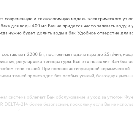
 современную и технологичную модель электрического утюг
ка для воды 400 мл Вам не придется часто заливать воду, а 
огда нужно будет долить воды в бак. Удобное отверстие для 
ставляет 2200 Вт, постоянная подача пара до 25 г/мин, мощ
ривания, регулировка температуры. Всё это позволит Вам без 
 любом типе тканей. При помощи антипригарной керамической
типам тканей происходит без особых усилий, благодаря умень
ная система облегчат Вам обслуживание и уход за утюгом. Фу
 DELTA-214 более безопасным, поскольку если Вы не исполь
ложении более положенного времени, то утюг сам отключит пи
цесс.