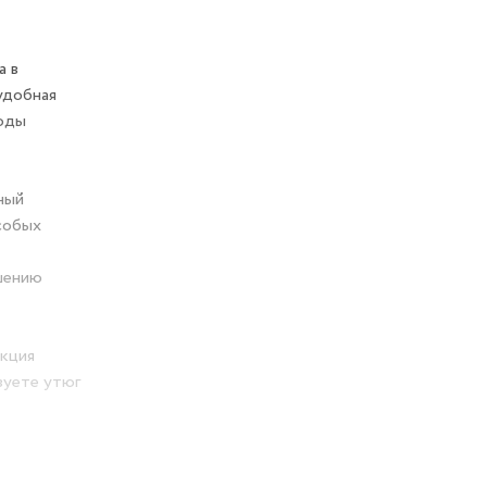
а в
удобная
воды
ный
особых
шению
нкция
зуете утюг
тание и