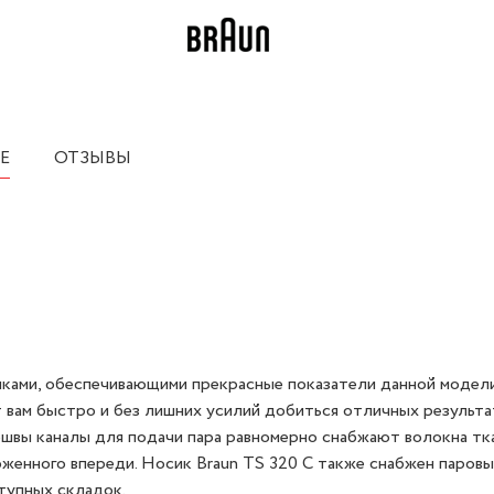
Е
ОТЗЫВЫ
иками, обеспечивающими прекрасные показатели данной модели
 вам быстро и без лишних усилий добиться отличных результа
ошвы каналы для подачи пара равномерно снабжают волокна тк
оженного впереди. Носик Braun TS 320 C также снабжен паров
тупных складок.