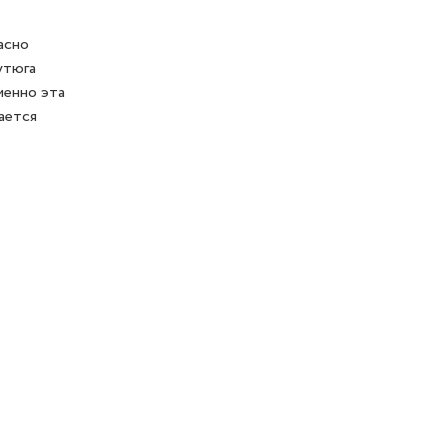
асно
утюга
менно эта
ается