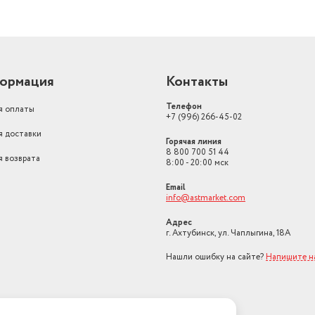
ормация
Контакты
Телефон
я оплаты
+7 (996) 266-45-02
я доставки
Горячая линия
8 800 700 51 44
я возврата
8:00 - 20:00 мск
Email
info@astmarket.com
Адрес
г. Ахтубинск, ул. Чаплыгина, 18А
Нашли ошибку на сайте?
Напишите н