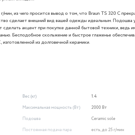
г/мин, из чего просится вывод о том, что Braun TS 320 C прекр
ство сделает внешний вид вашей одежды идеальным. Подошва 
т сделать акцент при покупке данной бытовой техники, ведь и
канью. Бесподобное скольжение и быстрое глаженье обеспечив
, изготовленной из долговечной керамики.
Вес (кг)
1.4
Максимальная мощность (Вт)
2000 Вт
Подошва
Ceramic sole
Постоянная подача пара
есть, до 25 г/мин