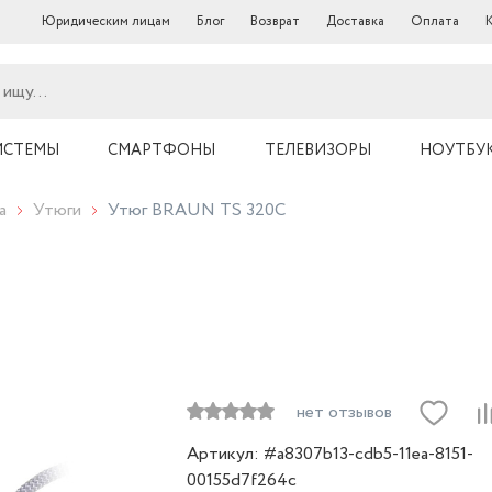
Юридическим лицам
Блог
Возврат
Доставка
Оплата
ИСТЕМЫ
СМАРТФОНЫ
ТЕЛЕВИЗОРЫ
НОУТБУ
а
Утюги
Утюг BRAUN TS 320С
нет отзывов
Артикул: #a8307b13-cdb5-11ea-8151-
00155d7f264c