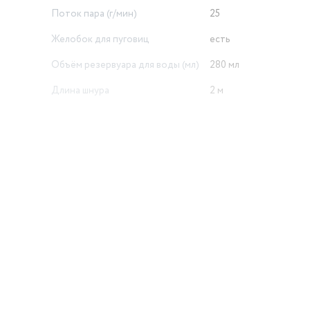
Поток пара (г/мин)
25
Желобок для пуговиц
есть
Объём резервуара для воды (мл)
280 мл
Длина шнура
2 м
й