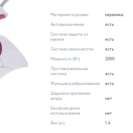
Материал подошвы
керамика
Автовыключение
есть
Система защиты от
накипи
есть
Система самоочистки
есть
Мощность (Вт)
2000
Противокапельная
система
есть
Функция разбрызгивания
есть
Шаровое крепление
шнура
нет
Беспроводное
использование
нет
Вес (кг)
1.4