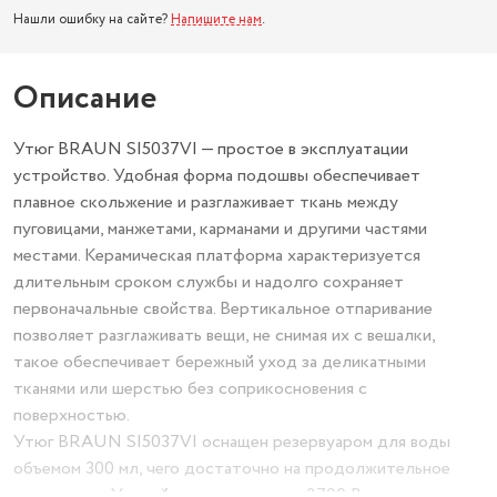
Нашли ошибку на сайте?
Напишите нам
.
Описание
Утюг BRAUN SI5037VI — простое в эксплуатации
устройство. Удобная форма подошвы обеспечивает
плавное скольжение и разглаживает ткань между
пуговицами, манжетами, карманами и другими частями
местами. Керамическая платформа характеризуется
длительным сроком службы и надолго сохраняет
первоначальные свойства. Вертикальное отпаривание
позволяет разглаживать вещи, не снимая их с вешалки,
такое обеспечивает бережный уход за деликатными
тканями или шерстью без соприкосновения с
поверхностью.
Утюг BRAUN SI5037VI оснащен резервуаром для воды
объемом 300 мл, чего достаточно на продолжительное
применение. Устройство мощностью 2700 Вт имеет опцию