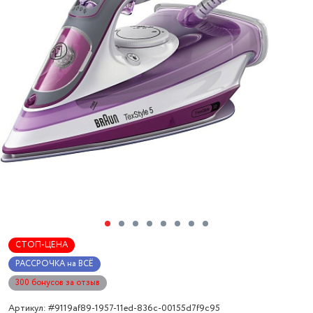
СТОП-ЦЕНА
РАССРОЧКА на ВСЁ
300 бонусов за отзыв
Артикул: #9119af89-1957-11ed-836c-00155d7f9c95