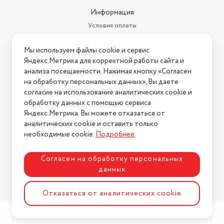
Информация
Условия оплаты
Условия доставки
Мы используем файлы cookie и сервис
Условия возврата
Яндекс.Метрика для корректной работы сайта и
Нашли ошибку на сайте?
Напишите нам
.
анализа посещаемости. Нажимая кнопку «Согласен
на обработку персональных данных», Вы даете
2026 © Интернет-магазин "АстМаркет". У нас есть всё!
согласие на использование аналитических cookie и
обработку данных с помощью сервиса
Яндекс.Метрика. Вы можете отказаться от
аналитических cookie и оставить только
Политика конфиденциальности
необходимые cookie.
Подробнее
.
Согласен на обработку персональных
данных
Разработка сайта
ASTDESIGN
Отказаться от аналитических cookie