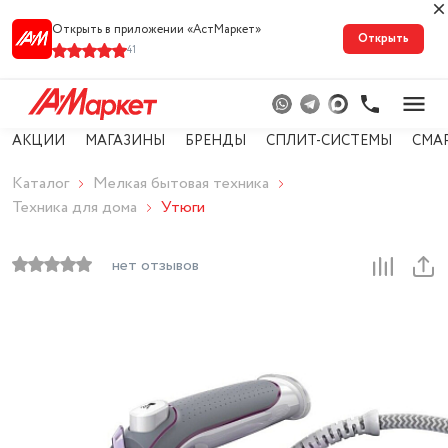
Открыть в приложении «АстМарке‪т‬»
Открыть
41
АКЦИИ
МАГАЗИНЫ
БРЕНДЫ
СПЛИТ-СИСТЕМЫ
СМА
Каталог
Мелкая бытовая техника
Техника для дома
Утюги
нет отзывов