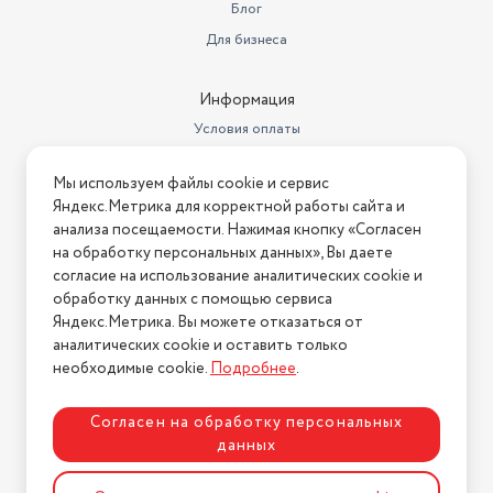
Блог
Для бизнеса
Информация
Условия оплаты
Условия доставки
Мы используем файлы cookie и сервис
Условия возврата
Яндекс.Метрика для корректной работы сайта и
Нашли ошибку на сайте?
Напишите нам
.
анализа посещаемости. Нажимая кнопку «Согласен
на обработку персональных данных», Вы даете
2026 © Интернет-магазин "АстМаркет". У нас есть всё!
согласие на использование аналитических cookie и
обработку данных с помощью сервиса
Яндекс.Метрика. Вы можете отказаться от
аналитических cookie и оставить только
Политика конфиденциальности
необходимые cookie.
Подробнее
.
Согласен на обработку персональных
данных
Разработка сайта
ASTDESIGN