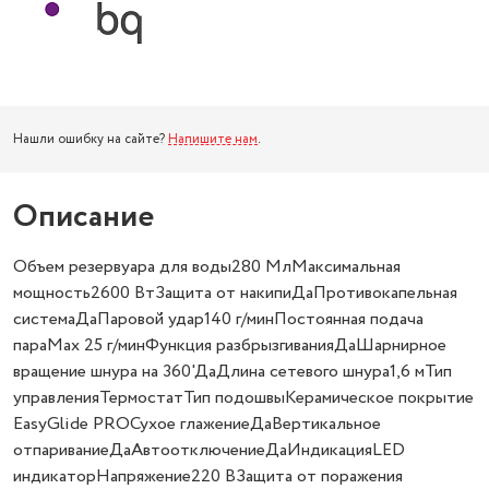
Нашли ошибку на сайте?
Напишите нам
.
Описание
Объем резервуара для воды280 МлМаксимальная
мощность2600 ВтЗащита от накипиДаПротивокапельная
системаДаПаровой удар140 г/минПостоянная подача
параMax 25 г/минФункция разбрызгиванияДаШарнирное
вращение шнура на 360'ДаДлина сетевого шнура1,6 мТип
управленияТермостатТип подошвыКерамическое покрытие
EasyGlide PROСухое глажениеДаВертикальное
отпариваниеДаАвтоотключениеДаИндикацияLED
индикаторНапряжение220 ВЗащита от поражения