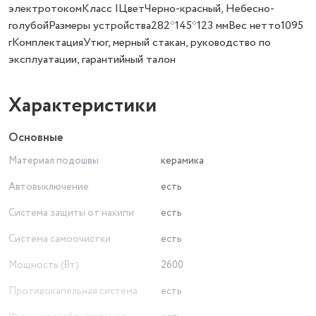
электротокомКласс IЦветЧерно-красный, Небесно-
голубойРазмеры устройства282*145*123 ммВес нетто1095
гКомплектацияУтюг, мерный стакан, руководство по
эксплуатации, гарантийный талон
Характеристики
Основные
Материал подошвы
керамика
Автовыключение
есть
Система защиты от накипи
есть
Система самоочистки
есть
Мощность (Вт)
2600
Противокапельная система
есть