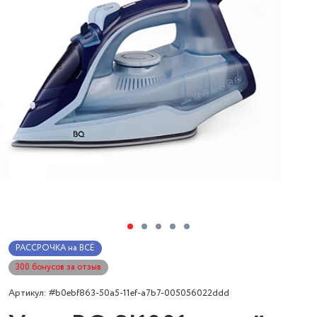
РАССРОЧКА на ВСЁ
300 бонусов за отзыв
Артикул: #b0ebf863-50a5-11ef-a7b7-005056022ddd