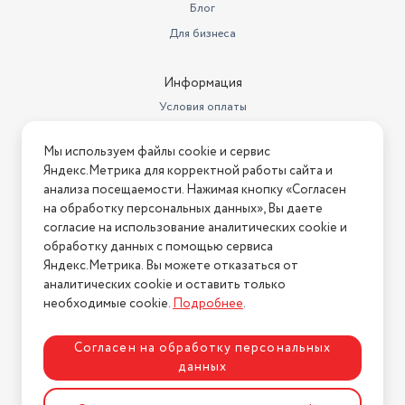
Объем товара в упаковке, в
Блог
литрах
13.954
Для бизнеса
Информация
Условия оплаты
Условия доставки
Мы используем файлы cookie и сервис
Условия возврата
Яндекс.Метрика для корректной работы сайта и
Нашли ошибку на сайте?
Напишите нам
.
анализа посещаемости. Нажимая кнопку «Согласен
на обработку персональных данных», Вы даете
2026 © Интернет-магазин "АстМаркет". У нас есть всё!
согласие на использование аналитических cookie и
обработку данных с помощью сервиса
Яндекс.Метрика. Вы можете отказаться от
аналитических cookie и оставить только
Политика конфиденциальности
необходимые cookie.
Подробнее
.
Согласен на обработку персональных
данных
Разработка сайта
ASTDESIGN