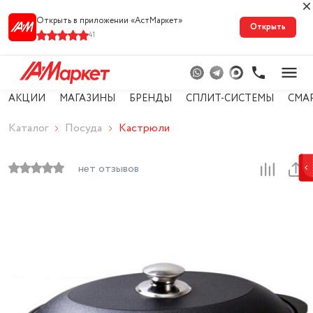
Открыть в приложении «АстМарке‪т‬»
Открыть
41
АКЦИИ
МАГАЗИНЫ
БРЕНДЫ
СПЛИТ-СИСТЕМЫ
СМА
Каталог
Посуда
Кастрюли
нет отзывов