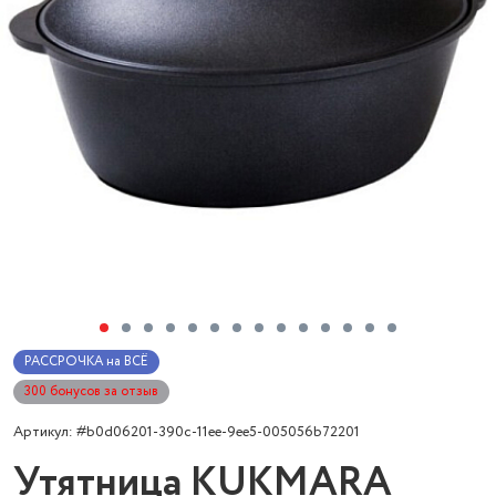
РАССРОЧКА на ВСЁ
300 бонусов за отзыв
Артикул: #b0d06201-390c-11ee-9ee5-005056b72201
Утятница KUKMARA