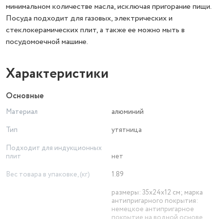
минимальном количестве масла, исключая пригорание пищи.
Посуда подходит для газовых, электрических и
стеклокерамических плит, а также ее можно мыть в
посудомоечной машине.
Характеристики
Основные
Материал
алюминий
Тип
утятница
Подходит для индукционных
плит
нет
Вес товара в упаковке, (кг)
1.89
размеры: 35x24x12 см; марка
антипригарного покрытия:
немецкое антипригарное
покрытие на водной основе