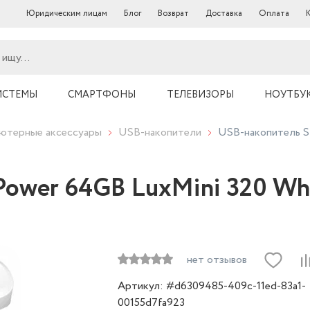
Юридическим лицам
Блог
Возврат
Доставка
Оплата
ИСТЕМЫ
СМАРТФОНЫ
ТЕЛЕВИЗОРЫ
НОУТБУ
ютерные аксессуары
USB-накопители
USB-накопитель S
 Power 64GB LuxMini 320 Wh
нет отзывов
Артикул: #d6309485-409c-11ed-83a1-
00155d7fa923