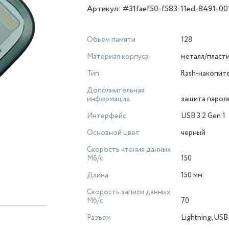
Артикул: #31faef50-f583-11ed-8491-00
Объем памяти
128
Материал корпуса
металл/пласт
Тип
flash-накопит
Дополнительная
информация
защита парол
Интерфейс
USB 3.2 Gen 1
Основной цвет
черный
Скорость чтения данных
Мб/с
150
Длина
150 мм
Скорость записи данных
Мб/с
70
Разъем
Lightning, USB