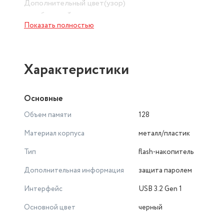
Дополнительный цвет(узор)
серебристый
Показать полностью
Корпус/каркас
пластик
Бренд
SANDISK
Характеристики
PartNumber/Артикул Производителя
SDIX90N-128G-GN6NE
Основные
Кол-во шт. в упаковке
1
Объем памяти
128
Разъем (тип)
Материал корпуса
металл/пластик
USB А/Lightning
Размер (флеш диски)
Тип
flash-накопитель
128Gb
Дополнительная информация
защита паролем
Интерфейс
USB 3.2 Gen 1
Основной цвет
черный