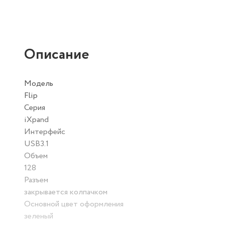
Описание
Модель
Flip
Серия
iXpand
Интерфейс
USB3.1
Объем
128
Разъем
закрывается колпачком
Основной цвет оформления
зеленый