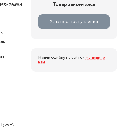
Товар закончился
155d7faf8d
Узнать о поступлении
ик
ель
ем
Нашли ошибку на сайте?
Напишите
нам
.
 Type-A