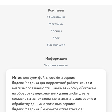
Компания
О компании
Магазины
Бренды
Блог
Для бизнеса
Информация
Условия оплаты
Условия доставки
Мы используем файлы cookie и сервис
Условия возврата
Яндекс.Метрика для корректной работы сайта и
Нашли ошибку на сайте?
Напишите нам
.
анализа посещаемости. Нажимая кнопку «Согласен
на обработку персональных данных», Вы даете
2026 © Интернет-магазин "АстМаркет". У нас есть всё!
согласие на использование аналитических cookie и
обработку данных с помощью сервиса
Яндекс.Метрика. Вы можете отказаться от