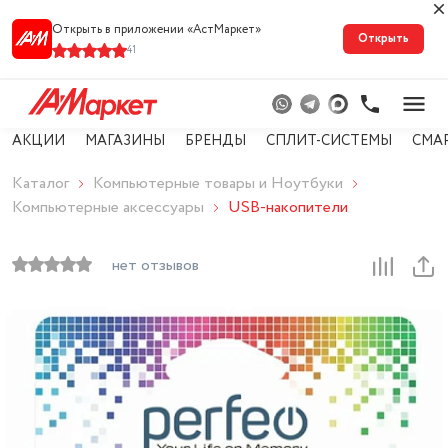
Открыть в приложении «АстМарке‪т‬»
Открыть
41
АКЦИИ
МАГАЗИНЫ
БРЕНДЫ
СПЛИТ-СИСТЕМЫ
СМА
Каталог
Компьютерные товары и Ноутбуки
Компьютерные аксессуары
USB-накопители
нет отзывов