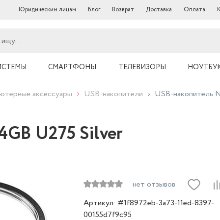
Юридическим лицам
Блог
Возврат
Доставка
Оплата
ИСТЕМЫ
СМАРТФОНЫ
ТЕЛЕВИЗОРЫ
НОУТБУ
ютерные аксессуары
USB-накопители
USB-накопитель N
4GB U275 Silver
нет отзывов
Артикул: #1f8972eb-3a73-11ed-8397-
00155d7f9c95