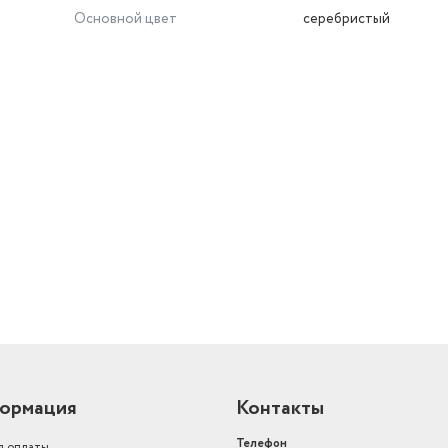
Основной цвет
серебристый
й
ормация
Контакты
Телефон
я оплаты