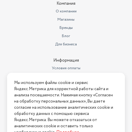
Компания
О компании
Магазины
Бренды
Блог
Для бизнеса
Информация
Условия оплаты
Условия доставки
Мы используем файлы cookie и сервис
Условия возврата
Яндекс.Метрика для корректной работы сайта и
Нашли ошибку на сайте?
Напишите нам
.
анализа посещаемости. Нажимая кнопку «Согласен
на обработку персональных данных», Вы даете
2026 © Интернет-магазин "АстМаркет". У нас есть всё!
согласие на использование аналитических cookie и
обработку данных с помощью сервиса
Яндекс.Метрика. Вы можете отказаться от
аналитических cookie и оставить только
Политика конфиденциальности