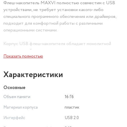
Флеш-накопитель MAXVI полностью совместим с USB
устройствами, не требует установки какого-либо
специального программного обеспечения или драйверов,
подходит для комфортной работы с различными
операционными системами.
Корпус USB флеш-накопителя обладает монолитной
конструкцией с колпачком, надежно защищающим разъем
Показать полностью
от повреждений, изготовлен из прочного ABS пластика и
металла., а также имеет LED индикатор. Для удобства
переноски, на корпусе флеш-накопителя расположено
Характеристики
специальное крепление.
Основные
Объем памяти
16 Гб
Материал корпуса
пластик
Интерфейс
USB 2.0