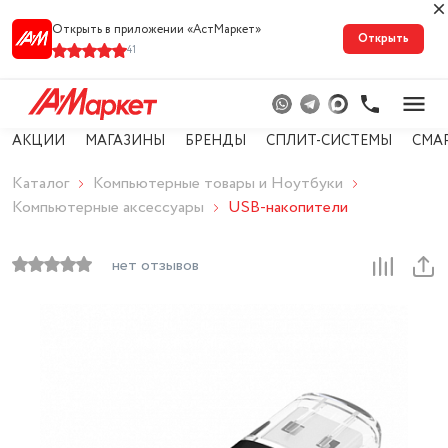
Открыть в приложении «АстМарке‪т‬»
Открыть
41
АКЦИИ
МАГАЗИНЫ
БРЕНДЫ
СПЛИТ-СИСТЕМЫ
СМА
Каталог
Компьютерные товары и Ноутбуки
Компьютерные аксессуары
USB-накопители
нет отзывов