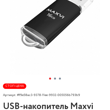
СТОП-ЦЕНА
Артикул: #f9e58ac3-9378-11ee-9932-005056b793b9
USB-накопитель Maxvi