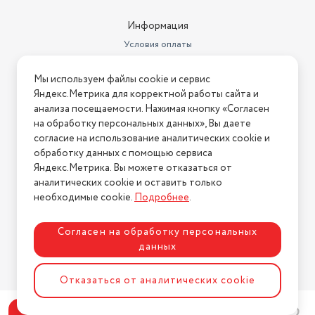
Информация
Условия оплаты
Условия доставки
Мы используем файлы cookie и сервис
Условия возврата
Яндекс.Метрика для корректной работы сайта и
Нашли ошибку на сайте?
Напишите нам
.
анализа посещаемости. Нажимая кнопку «Согласен
на обработку персональных данных», Вы даете
2026 © Интернет-магазин "АстМаркет". У нас есть всё!
согласие на использование аналитических cookie и
обработку данных с помощью сервиса
Яндекс.Метрика. Вы можете отказаться от
аналитических cookie и оставить только
Политика конфиденциальности
необходимые cookie.
Подробнее
.
Согласен на обработку персональных
данных
Разработка сайта
ASTDESIGN
Отказаться от аналитических cookie
В корзину