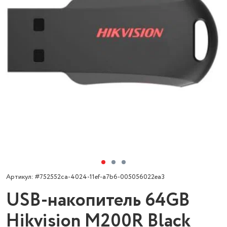
Артикул: #752552ca-4024-11ef-a7b6-005056022ea3
USB-накопитель 64GB
Hikvision M200R Black