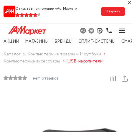
Открыть в приложении «АстМарке‪т‬»
Открыть
41
АКЦИИ
МАГАЗИНЫ
БРЕНДЫ
СПЛИТ-СИСТЕМЫ
СМА
Каталог
Компьютерные товары и Ноутбуки
Компьютерные аксессуары
USB-накопители
нет отзывов