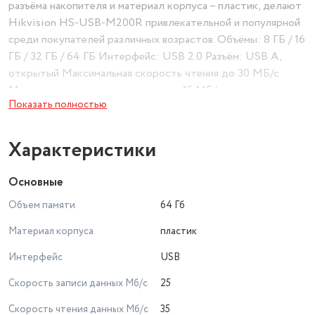
разъёма накопителя и материал корпуса – пластик, делают
Hikvision HS-USB-M200R привлекательной и популярной
среди покупателей различных возрастов. Объёмы: 8 ГБ / 16
ГБ / 32 ГБ / 64 ГБ Интерфейс: USB 2.0 Разъём: USB А,
открытый Максимальная скорость чтения до 30 МБ/с
Максимальная скорость записи до 15 МБ/с
Показать полностью
Характеристики
Основные
Объем памяти
64 Гб
Материал корпуса
пластик
Интерфейс
USB
Скорость записи данных Мб/с
25
Скорость чтения данных Мб/с
35