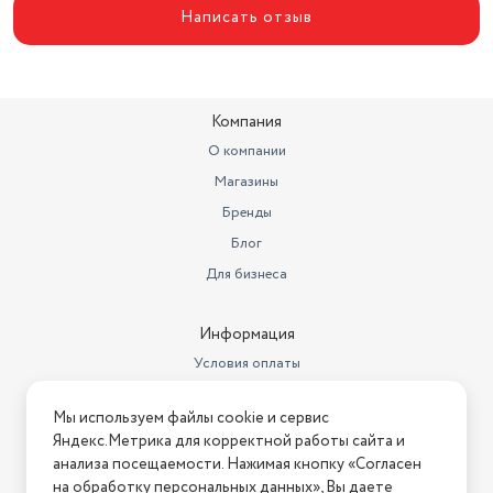
Написать отзыв
Компания
О компании
Магазины
Бренды
Блог
Для бизнеса
Информация
Условия оплаты
Условия доставки
Мы используем файлы cookie и сервис
Условия возврата
Яндекс.Метрика для корректной работы сайта и
Нашли ошибку на сайте?
Напишите нам
.
анализа посещаемости. Нажимая кнопку «Согласен
на обработку персональных данных», Вы даете