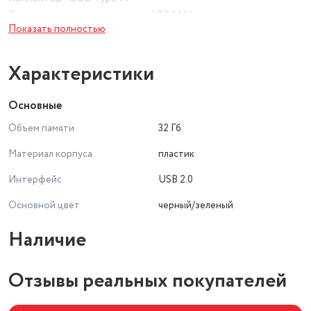
Скорость передачи данных: 480 Мб/сек.
Показать полностью
Особенности: Без колпачка Plug-and-play Отверстие для
ремешка
Цвет: Чёрный/Красный
Характеристики
Материал: Пластик
Габариты и вес
Основные
Глубина: 36.1 мм
Объем памяти
32 Гб
Ширина: 6.3 мм
Номинальный вес: 0.002 кг
Материал корпуса
пластик
Интерфейс
USB 2.0
Основной цвет
черный/зеленый
Наличие
Отзывы реальных покупателей