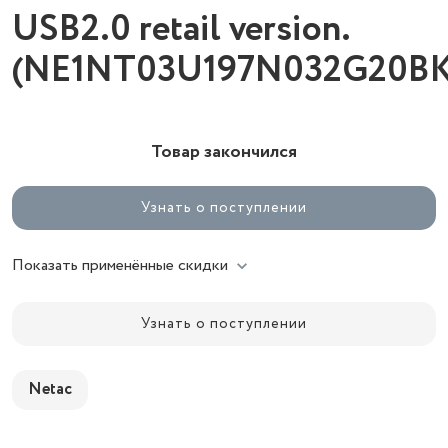
USB2.0 retail version.
(NE1NT03U197N032G20BK
Товар закончился
Узнать о поступлении
Показать применённые скидки
Узнать о поступлении
Netac