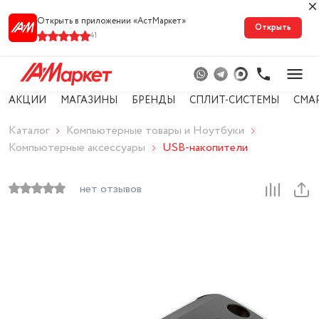
Открыть в приложении «АстМарке‪т‬»
Открыть
41
АКЦИИ
МАГАЗИНЫ
БРЕНДЫ
СПЛИТ-СИСТЕМЫ
СМА
Каталог
Компьютерные товары и Ноутбуки
Компьютерные аксессуары
USB-накопители
нет отзывов