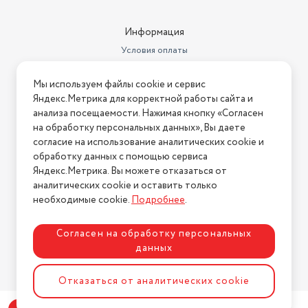
Информация
Условия оплаты
Условия доставки
Мы используем файлы cookie и сервис
Условия возврата
Яндекс.Метрика для корректной работы сайта и
Нашли ошибку на сайте?
Напишите нам
.
анализа посещаемости. Нажимая кнопку «Согласен
на обработку персональных данных», Вы даете
2026 © Интернет-магазин "АстМаркет". У нас есть всё!
согласие на использование аналитических cookie и
обработку данных с помощью сервиса
Яндекс.Метрика. Вы можете отказаться от
аналитических cookie и оставить только
Политика конфиденциальности
необходимые cookie.
Подробнее
.
Согласен на обработку персональных
данных
Разработка сайта
ASTDESIGN
Отказаться от аналитических cookie