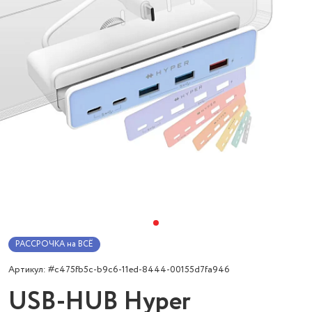
РАССРОЧКА на ВСЁ
Артикул: #c475fb5c-b9c6-11ed-8444-00155d7fa946
USB-HUB Hyper