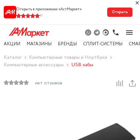
Открыть в приложении «АстМарке‪т‬»
Открыть
41
АКЦИИ
МАГАЗИНЫ
БРЕНДЫ
СПЛИТ-СИСТЕМЫ
СМА
Каталог
Компьютерные товары и Ноутбуки
Компьютерные аксессуары
USB хабы
нет отзывов