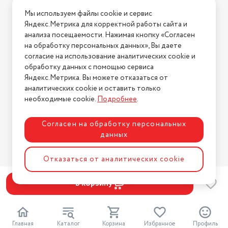
Условия доставки
Мы используем файлы cookie и сервис
Условия возврата
Яндекс.Метрика для корректной работы сайта и
Нашли ошибку на сайте?
Напишите нам
.
анализа посещаемости. Нажимая кнопку «Согласен
на обработку персональных данных», Вы даете
2026 © Интернет-магазин "АстМаркет". У нас есть всё!
согласие на использование аналитических cookie и
обработку данных с помощью сервиса
Яндекс.Метрика. Вы можете отказаться от
аналитических cookie и оставить только
Политика конфиденциальности
необходимые cookie.
Подробнее
.
Согласен на обработку персональных
данных
Разработка сайта
ASTDESIGN
Отказаться от аналитических cookie
В корзину
Главная
Каталог
Корзина
Избранное
Профиль