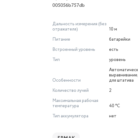
005056b757db
Дальность измерения (без
отражателя)
10 м
Питание
батарейки
Встроенный уровень
есть
Тип
уровень
Автоматичес
выравнивание
Особенности
для штатива
Количество лучей
2
Максимальная рабочая
температура
40 °С
Тип аккумулятора
нет