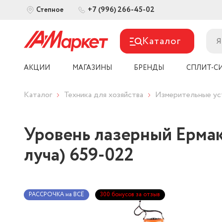
+7 (996) 266-45-02
Степное
Каталог
АКЦИИ
МАГАЗИНЫ
БРЕНДЫ
СПЛИТ-С
Каталог
Техника для хозяйства
Измерительные ус
Уровень лазерный Ермак
луча) 659-022
РАССРОЧКА на ВСЁ
300 бонусов за отзыв