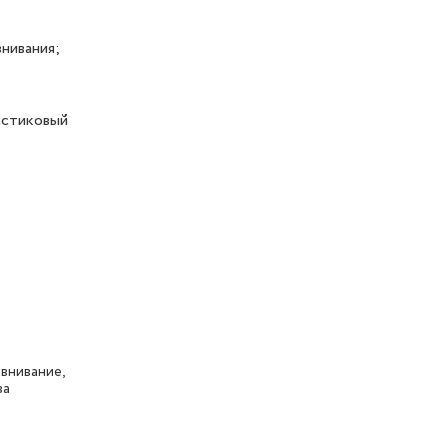
нивания;
астиковый
внивание,
ва