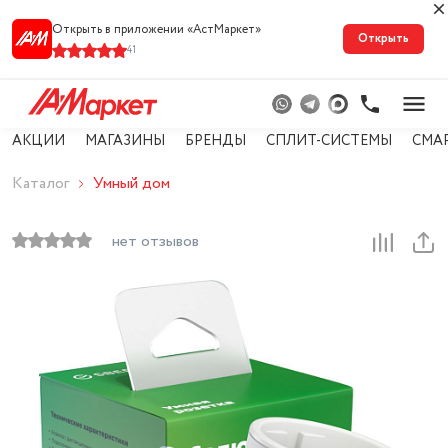
Открыть в приложении «АстМарке‪т‬»
Открыть
41
АКЦИИ
МАГАЗИНЫ
БРЕНДЫ
СПЛИТ-СИСТЕМЫ
СМА
Каталог
Умный дом
нет отзывов