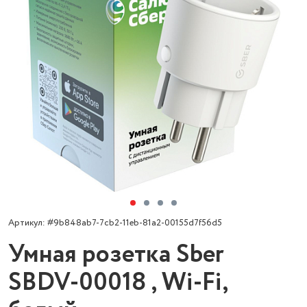
Артикул: #9b848ab7-7cb2-11eb-81a2-00155d7f56d5
Умная розетка Sber
SBDV-00018 , Wi-Fi,