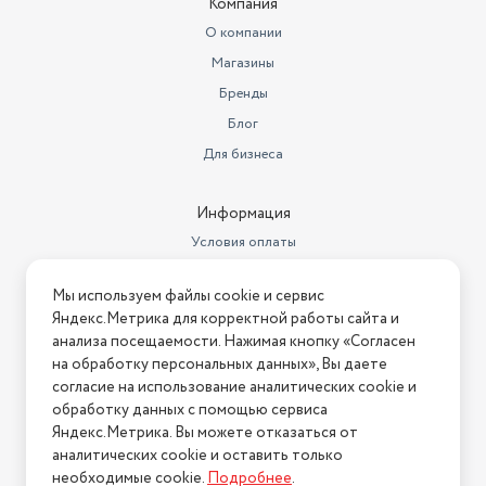
Компания
Высота товара в упаковке, в
О компании
метрах
0.015
Магазины
Ширина товара в упаковке, в
Бренды
метрах
0.05
Блог
Длина товара в упаковке, в
Для бизнеса
метрах
0.05
Бренд
SBER
Информация
Условия оплаты
Умная лампа SberDevices E14 - 1
шт., гарантийный талон,
Условия доставки
инструкция пользователя,
Мы используем файлы cookie и сервис
Комплектация
Условия возврата
коробка
Яндекс.Метрика для корректной работы сайта и
Нашли ошибку на сайте?
Напишите нам
.
анализа посещаемости. Нажимая кнопку «Согласен
Свет
RGB
на обработку персональных данных», Вы даете
2026 © Интернет-магазин "АстМаркет". У нас есть всё!
Мощность, Вт
5.4
согласие на использование аналитических cookie и
обработку данных с помощью сервиса
Напряжение
220 В
Яндекс.Метрика. Вы можете отказаться от
аналитических cookie и оставить только
Политика конфиденциальности
Тип цоколя
E14
необходимые cookie.
Подробнее
.