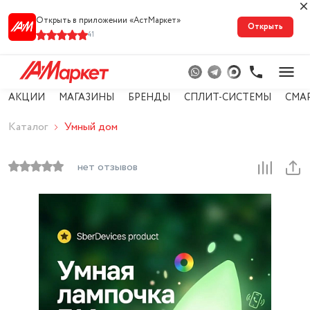
Открыть в приложении «АстМарке‪т‬»
Открыть
41
АКЦИИ
МАГАЗИНЫ
БРЕНДЫ
СПЛИТ-СИСТЕМЫ
СМА
Каталог
Умный дом
нет отзывов