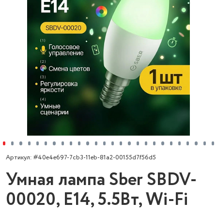
Артикул: #40e4e697-7cb3-11eb-81a2-00155d7f56d5
Умная лампа Sber SBDV-
00020, Е14, 5.5Вт, Wi-Fi