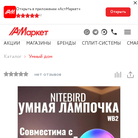
Открыть в приложении «АстМарке‪т‬»
Открыть
41
АКЦИИ
МАГАЗИНЫ
БРЕНДЫ
СПЛИТ-СИСТЕМЫ
СМА
Каталог
Умный дом
нет отзывов