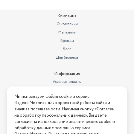
Модель
Smart bulb WB2
«Вечеринка»: Запустите режим смены цветов в ритме
вашей музыки.
Экосистема Умного дома
Amazon Alexa
Компания
Страна производства
Китай
О компании
Умная лампа E27 — это первый шаг к технологичному и
Магазины
уютному дому. Добавьте в корзину эту лампочку прямо
Световой поток
800
сейчас, чтобы забыть о скучном однотонном освещении
Бренды
Мощность устройства
8 Вт
навсегда.
Блог
Диаметр предмета
6
Для бизнеса
Тип цоколя
E27
Информация
Напряжение
220 В
Условия оплаты
Диммируемость
да
Условия доставки
Мы используем файлы cookie и сервис
Условия возврата
Яндекс.Метрика для корректной работы сайта и
Нашли ошибку на сайте?
Напишите нам
.
анализа посещаемости. Нажимая кнопку «Согласен
на обработку персональных данных», Вы даете
2026 © Интернет-магазин "АстМаркет". У нас есть всё!
согласие на использование аналитических cookie и
обработку данных с помощью сервиса