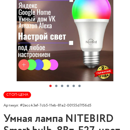
СТОП-ЦЕНА
Артикул: #2ecc43ef-7cb5-11eb-81a2-00155d7f56d5
Умная лампа NITEBIRD