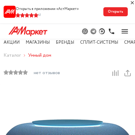
Открыть в приложении «АстМарке‪т‬»
Открыть
41
АКЦИИ
МАГАЗИНЫ
БРЕНДЫ
СПЛИТ-СИСТЕМЫ
СМА
Каталог
Умный дом
нет отзывов