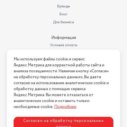
Бренды
Блог
Для бизнеса
Информация
Условия оплаты
Условия доставки
Мы используем файлы cookie и сервис
Условия возврата
Яндекс.Метрика для корректной работы сайта и
Нашли ошибку на сайте?
Напишите нам
.
анализа посещаемости. Нажимая кнопку «Согласен
на обработку персональных данных», Вы даете
2026 © Интернет-магазин "АстМаркет". У нас есть всё!
согласие на использование аналитических cookie и
обработку данных с помощью сервиса
Яндекс.Метрика. Вы можете отказаться от
аналитических cookie и оставить только
Политика конфиденциальности
необходимые cookie.
Подробнее
.
Согласен на обработку персональных
данных