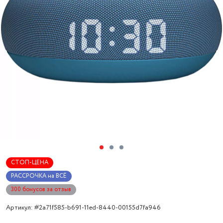
СТОП-ЦЕНА
РАССРОЧКА на ВСЁ
300 бонусов за отзыв
Артикул: #2a71f585-b691-11ed-8440-00155d7fa946