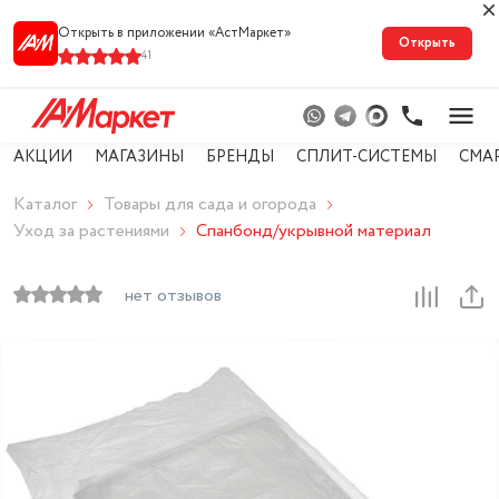
Открыть в приложении «АстМарке‪т‬»
Открыть
41
АКЦИИ
МАГАЗИНЫ
БРЕНДЫ
СПЛИТ-СИСТЕМЫ
СМА
Каталог
Товары для сада и огорода
Уход за растениями
Спанбонд/укрывной материал
нет отзывов