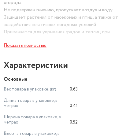
огорода
Не подвержен гниению, пропускает воздух и воду
Защищает растения от насекомых и птиц, а также от
воздействия негативных погодных условий
Применяется для укрывания грядок и теплиц при
выращивании овощных культур для создания оптимального
Показать полностью
микроклимата и увеличения урожайности
Защищает овощные, фруктовые и декоративные растения в
открытом грунте от ожогов и перепадов температур
Характеристики
Обеспечивает защиту кустарников и деревьев от
вымерзания в зимний период
Основные
Материал: 100% полипропилен
Вес товара в упаковке, (кг)
0.63
Цвет: белый
Упаковка: пакет
Длина товара в упаковке, в
Производитель: Россия
метрах
0.41
Ширина товара в упаковке, в
метрах
0.52
Высота товара в упаковке, в