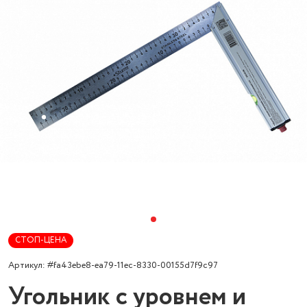
СТОП-ЦЕНА
Артикул: #fa43ebe8-ea79-11ec-8330-00155d7f9c97
Угольник с уровнем и