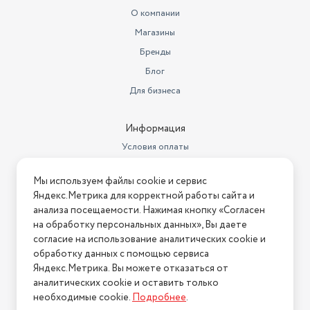
О компании
Магазины
Бренды
Блог
Для бизнеса
Информация
Условия оплаты
Условия доставки
Мы используем файлы cookie и сервис
Условия возврата
Яндекс.Метрика для корректной работы сайта и
Нашли ошибку на сайте?
Напишите нам
.
анализа посещаемости. Нажимая кнопку «Согласен
на обработку персональных данных», Вы даете
2026 © Интернет-магазин "АстМаркет". У нас есть всё!
согласие на использование аналитических cookie и
обработку данных с помощью сервиса
Яндекс.Метрика. Вы можете отказаться от
аналитических cookie и оставить только
Политика конфиденциальности
необходимые cookie.
Подробнее
.