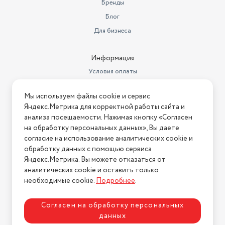
Бренды
Блог
Для бизнеса
Информация
Условия оплаты
Условия доставки
Мы используем файлы cookie и сервис
Условия возврата
Яндекс.Метрика для корректной работы сайта и
Нашли ошибку на сайте?
Напишите нам
.
анализа посещаемости. Нажимая кнопку «Согласен
на обработку персональных данных», Вы даете
2026 © Интернет-магазин "АстМаркет". У нас есть всё!
согласие на использование аналитических cookie и
обработку данных с помощью сервиса
Яндекс.Метрика. Вы можете отказаться от
аналитических cookie и оставить только
Политика конфиденциальности
необходимые cookie.
Подробнее
.
Согласен на обработку персональных
данных