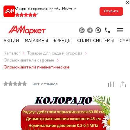
Открыть в приложении «АстМарке‪т‬»
Открыть
41
АКЦИИ
МАГАЗИНЫ
БРЕНДЫ
СПЛИТ-СИСТЕМЫ
СМА
Каталог
Товары для сада и огорода
Опрыскиватели садовые
Опрыскиватели пневматические
нет отзывов