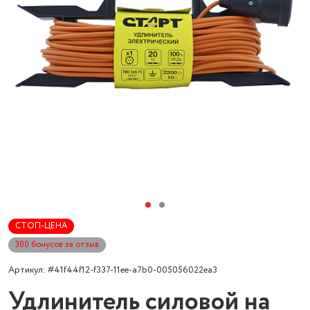
СТОП-ЦЕНА
300 бонусов за отзыв
Артикул: #41f44f12-f337-11ee-a7b0-005056022ea3
Удлинитель силовой на