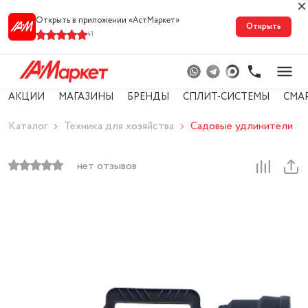
Открыть в приложении «АстМарке‪т‬»
Открыть
41
АКЦИИ
МАГАЗИНЫ
БРЕНДЫ
СПЛИТ-СИСТЕМЫ
СМА
Каталог
Техника для хозяйства
Садовые удлинители
нет отзывов