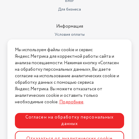
Блог
Для бизнеса
Информация
Условия оплаты
Условия доставки
Мы используем файлы cookie и сервис
Условия возврата
Яндекс.Метрика для корректной работы сайта и
Нашли ошибку на сайте?
Напишите нам
.
анализа посещаемости. Нажимая кнопку «Согласен
на обработку персональных данных», Вы даете
2026 © Интернет-магазин "АстМаркет". У нас есть всё!
согласие на использование аналитических cookie и
обработку данных с помощью сервиса
Яндекс.Метрика. Вы можете отказаться от
аналитических cookie и оставить только
Политика конфиденциальности
необходимые cookie.
Подробнее
.
Согласен на обработку персональных
данных
Разработка сайта
ASTDESIGN
Отказаться от аналитических cookie