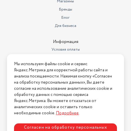
Магазины
Бренды
Блог
Для бизнеса
Информация
Условия оплаты
Условия доставки
Мы используем файлы cookie и сервис
Условия возврата
Яндекс.Метрика для корректной работы сайта и
Нашли ошибку на сайте?
Напишите нам
.
анализа посещаемости. Нажимая кнопку «Согласен
на обработку персональных данных», Вы даете
2026 © Интернет-магазин "АстМаркет". У нас есть всё!
согласие на использование аналитических cookie и
обработку данных с помощью сервиса
Яндекс.Метрика. Вы можете отказаться от
аналитических cookie и оставить только
Политика конфиденциальности
необходимые cookie.
Подробнее
.
Согласен на обработку персональных