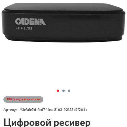
300 бонусов за отзыв
Артикул: #3efafe5d-fbd7-11ea-8163-00155d7f264c
Цифровой ресивер