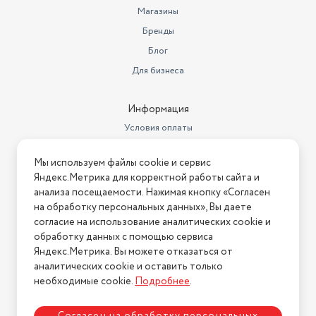
Магазины
FM-тюнер
нет
Бренды
Тип
Блог
цифровой TV-тюнер
Для бизнеса
Исполнение
внешнее
Розжиг
электроподжиг
Информация
Условия оплаты
Видеозахват
нет
Условия доставки
Телетекст
есть
Мы используем файлы cookie и сервис
Условия возврата
Яндекс.Метрика для корректной работы сайта и
Поддержка HDR
720p, 1080i, 1080p
Нашли ошибку на сайте?
Напишите нам
.
анализа посещаемости. Нажимая кнопку «Согласен
на обработку персональных данных», Вы даете
2026 © Интернет-магазин "АстМаркет". У нас есть всё!
согласие на использование аналитических cookie и
обработку данных с помощью сервиса
Яндекс.Метрика. Вы можете отказаться от
аналитических cookie и оставить только
Политика конфиденциальности
необходимые cookie.
Подробнее
.