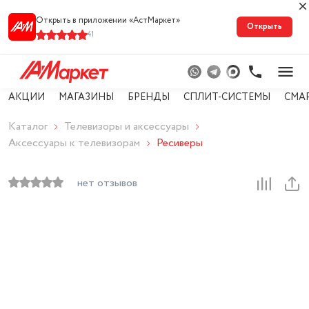
Открыть в приложении «АстМарке‪т‬»
Открыть
41
АКЦИИ
МАГАЗИНЫ
БРЕНДЫ
СПЛИТ-СИСТЕМЫ
СМА
Каталог
Телевизоры и аксессуары
Аксессуары к телевизорам
Ресиверы
нет отзывов