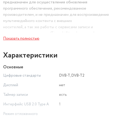
предназначен для осуществления обновления
программного обеспечения, рекомендованное
производителем, и не предназначен для воспроизведения
мультимедийного контента с внешних
носителей, а так же работы с сервисами записи и
отложенного просмотра (Timeshift) цифровых эфирных
Показать полностью
телевизионных и радио каналов.
Характеристики
Основные
Цифровые стандарты
DVB-T, DVB-T2
Дисплей
нет
Таймер записи
есть
Интерфейс USB 2.0 Type A
1
Режим отложенного