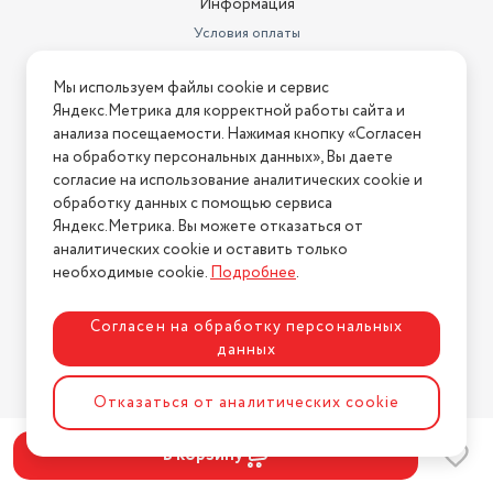
Информация
Условия оплаты
Условия доставки
Мы используем файлы cookie и сервис
Условия возврата
Яндекс.Метрика для корректной работы сайта и
Нашли ошибку на сайте?
Напишите нам
.
анализа посещаемости. Нажимая кнопку «Согласен
на обработку персональных данных», Вы даете
2026 © Интернет-магазин "АстМаркет". У нас есть всё!
согласие на использование аналитических cookie и
обработку данных с помощью сервиса
Яндекс.Метрика. Вы можете отказаться от
аналитических cookie и оставить только
Политика конфиденциальности
необходимые cookie.
Подробнее
.
Согласен на обработку персональных
данных
Разработка сайта
ASTDESIGN
Отказаться от аналитических cookie
В корзину