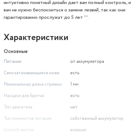
интуитивно понятный дизайн дает вам полный контроль, и
вам не нужно беспокоиться о замене лезвий, так как они
гарантированно прослужат до 5 лет **.
Характеристики
Основные
Питание
от аккумулятора
Самозатачивающиеся ножи
есть
Минимальная длина стрижки
1 мм
Насадки для бритья
есть
Тип двигателя
нет
Тип элементов питания
собственный аккумулятор
Способ чистки
влажная