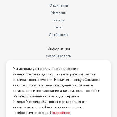
О компании
Тип
триммер
Магазины
Число насадок
5
Бренды
Блог
Время автономной работы
40 мин
Для бизнеса
Время зарядки (ч)
4 ч
Основной цвет
черный/серый
Информация
Условия оплаты
Условия доставки
Мы используем файлы cookie и сервис
Условия возврата
Яндекс.Метрика для корректной работы сайта и
Нашли ошибку на сайте?
Напишите нам
.
анализа посещаемости. Нажимая кнопку «Согласен
на обработку персональных данных», Вы даете
2026 © Интернет-магазин "АстМаркет". У нас есть всё!
согласие на использование аналитических cookie и
обработку данных с помощью сервиса
Яндекс.Метрика. Вы можете отказаться от
аналитических cookie и оставить только
Политика конфиденциальности
необходимые cookie.
Подробнее
.