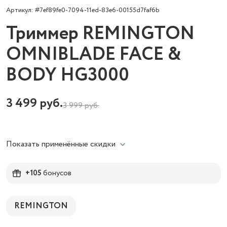
Артикул: #7ef89fe0-7094-11ed-83e6-00155d7faf6b
Триммер REMINGTON
OMNIBLADE FACE &
BODY HG3000
3 499
руб.
3 999
руб.
Показать применённые скидки
+105
бонусов
REMINGTON