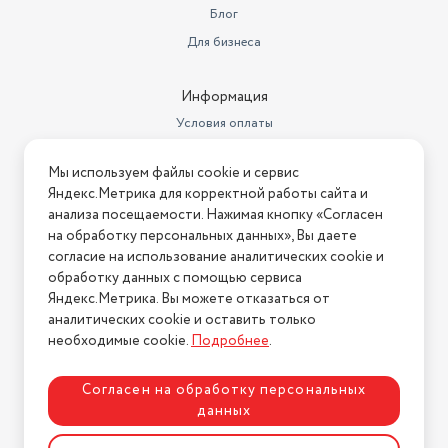
Блог
Тип
триммер
Для бизнеса
Максимальная длина стрижки
15 мм
Информация
Число насадок
1
Условия оплаты
Время автономной работы
90 мин
Условия доставки
Мы используем файлы cookie и сервис
Условия возврата
Время зарядки (ч)
4 ч
Яндекс.Метрика для корректной работы сайта и
Нашли ошибку на сайте?
Напишите нам
.
анализа посещаемости. Нажимая кнопку «Согласен
возможность зарядки через
на обработку персональных данных», Вы даете
Дополнительная информация
USB
2026 © Интернет-магазин "АстМаркет". У нас есть всё!
согласие на использование аналитических cookie и
В комплекте
футляр
обработку данных с помощью сервиса
Яндекс.Метрика. Вы можете отказаться от
аналитических cookie и оставить только
Политика конфиденциальности
необходимые cookie.
Подробнее
.
Согласен на обработку персональных
данных
Разработка сайта
ASTDESIGN