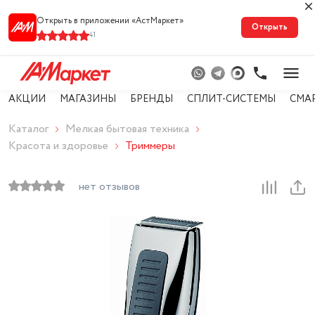
Открыть в приложении «АстМарке‪т‬»
Открыть
41
АКЦИИ
МАГАЗИНЫ
БРЕНДЫ
СПЛИТ-СИСТЕМЫ
СМА
Каталог
Мелкая бытовая техника
Красота и здоровье
Триммеры
нет отзывов