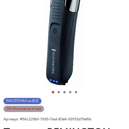
РАССРОЧКА на ВСЁ
300 бонусов за отзыв
Артикул: #56c229bf-7095-11ed-83e6-00155d7faf6b