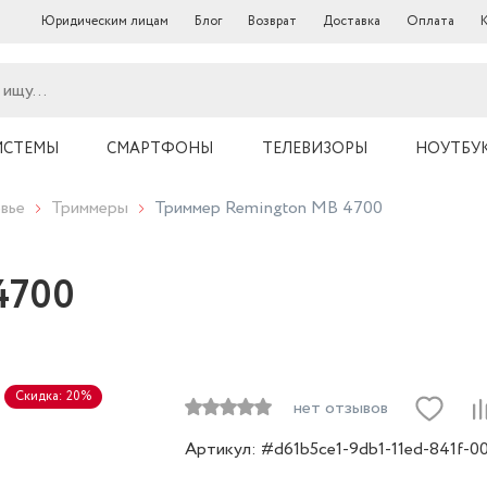
Юридическим лицам
Блог
Возврат
Доставка
Оплата
ИСТЕМЫ
СМАРТФОНЫ
ТЕЛЕВИЗОРЫ
НОУТБУ
вье
Триммеры
Триммер Remington MB 4700
4700
Скидка: 20%
нет отзывов
Артикул: #d61b5ce1-9db1-11ed-841f-0