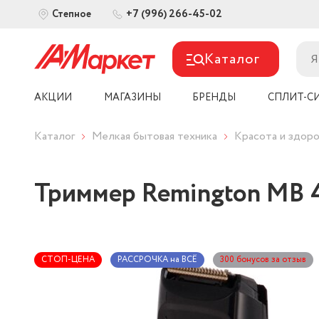
+7 (996) 266-45-02
Степное
Каталог
АКЦИИ
МАГАЗИНЫ
БРЕНДЫ
СПЛИТ-С
Каталог
Мелкая бытовая техника
Красота и здоро
Триммер Remington MB 
СТОП-ЦЕНА
РАССРОЧКА на ВСЁ
300 бонусов за отзыв