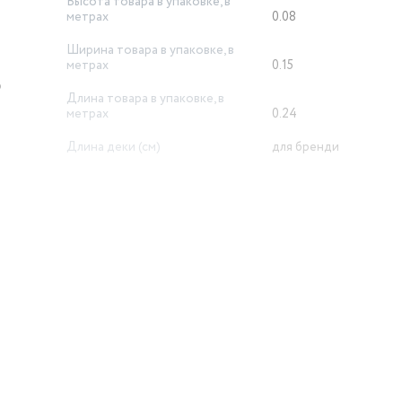
Высота товара в упаковке, в
метрах
0.08
Ширина товара в упаковке, в
метрах
0.15
р
Длина товара в упаковке, в
метрах
0.24
Длина деки (см)
для бренди
Тип
триммер
Время автономной работы
50 мин
Время зарядки (ч)
2 ч
Дополнительная информация
индикатор зарядки
й