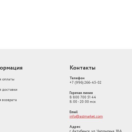
ормация
Контакты
Телефон
я оплаты
+7 (996) 266-45-02
я доставки
Горячая линия
8 800 700 51 44
я возврата
8:00 - 20:00 мск
Email
info@astmarket.com
Адрес
г. Ахтубинск, ул. Чаплыгина, 18А