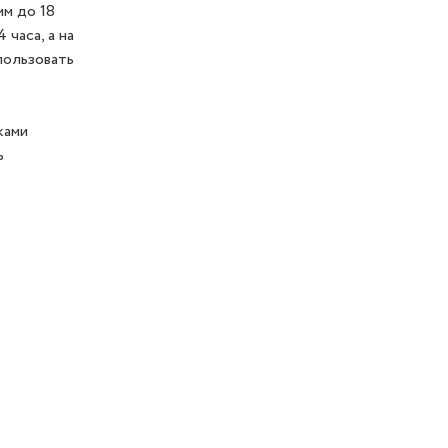
мм до 18
часа, а на
пользовать
ками
ь