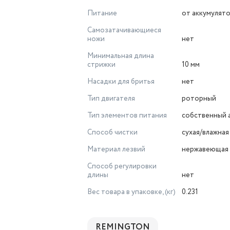
Питание
от аккумулят
Самозатачивающиеся
ножи
нет
Минимальная длина
стрижки
10 мм
Насадки для бритья
нет
Тип двигателя
роторный
Тип элементов питания
собственный 
Способ чистки
сухая/влажная
Материал лезвий
нержавеющая 
Способ регулировки
длины
нет
Вес товара в упаковке, (кг)
0.231
REMINGTON