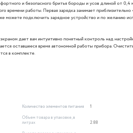
ортного и безопасного бритья бороды и усов длиной от 0,4 
го времени работы. Первая зарядка занимает приблизительно 4 
кже можете подключить зарядное устройство и по желанию ис
экраном дает вам интуитивно понятный контроль над настрой
жается оставшееся время автономной работы прибора. Очистит
тся в комплекте.
Количество элементов питания
1
Объем товара в упаковке, в
литрах
2.88