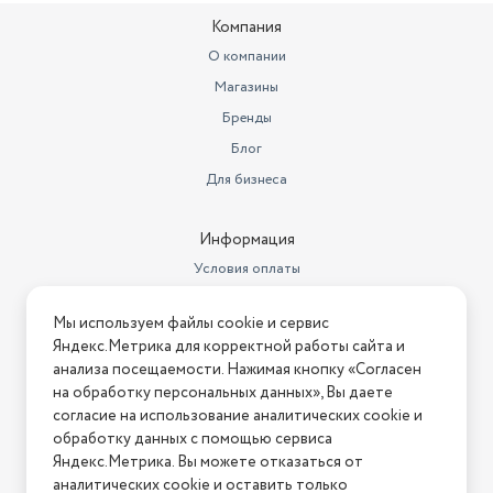
метрах
0.21
Компания
Длина деки (см)
для бренди
О компании
Магазины
Тип
триммер
Бренды
Блог
Для бизнеса
Информация
Условия оплаты
Условия доставки
Мы используем файлы cookie и сервис
Условия возврата
Яндекс.Метрика для корректной работы сайта и
Нашли ошибку на сайте?
Напишите нам
.
анализа посещаемости. Нажимая кнопку «Согласен
на обработку персональных данных», Вы даете
2026 © Интернет-магазин "АстМаркет". У нас есть всё!
согласие на использование аналитических cookie и
обработку данных с помощью сервиса
Яндекс.Метрика. Вы можете отказаться от
аналитических cookie и оставить только
Политика конфиденциальности