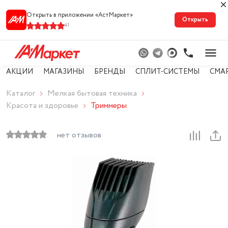
Открыть в приложении «АстМарке‪т‬»
Открыть
41
АКЦИИ
МАГАЗИНЫ
БРЕНДЫ
СПЛИТ-СИСТЕМЫ
СМА
Каталог
Мелкая бытовая техника
Красота и здоровье
Триммеры
нет отзывов