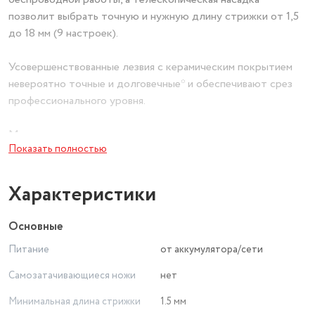
позволит выбрать точную и нужную длину стрижки от 1,5
до 18 мм (9 настроек).
Усовершенствованные лезвия с керамическим покрытием
невероятно точные и долговечные* и обеспечивают срез
профессионального уровня.
Мы знаем, насколько важно выглядеть правильно и
Показать полностью
идеально, именно поэтому, входящий в комплект трафарет
для бороды и щетины EDGEStyler позволяет достичь
симметрии, обеспечивая универсальные варианты стайлинга
Характеристики
бороды, усов или бакенбардов. Ваш идеальный и
персональный стиль на каждый день!
Основные
Питание
от аккумулятора/сети
Самозатачивающиеся ножи
нет
Минимальная длина стрижки
1.5 мм