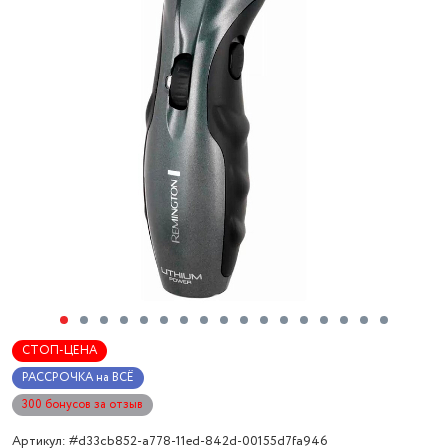
СТОП-ЦЕНА
РАССРОЧКА на ВСЁ
300 бонусов за отзыв
Артикул: #d33cb852-a778-11ed-842d-00155d7fa946