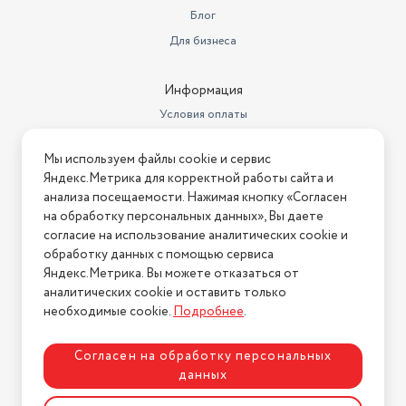
метрах
0.93
Блог
Объем товара в упаковке, в
Для бизнеса
литрах
34.224
Самоходность
нет
Информация
Условия оплаты
Электрическая мотокоса – 1 шт.
Защитный кожух – 1 шт. Катушка
Условия доставки
режущая с леской – 1 шт.
Мы используем файлы cookie и сервис
Комплектация
Комплект для
Условия возврата
Яндекс.Метрика для корректной работы сайта и
Нашли ошибку на сайте?
Напишите нам
.
Страна-изготовитель
Китай
анализа посещаемости. Нажимая кнопку «Согласен
на обработку персональных данных», Вы даете
2026 © Интернет-магазин "АстМаркет". У нас есть всё!
Страна производства
Китай
согласие на использование аналитических cookie и
обработку данных с помощью сервиса
Питание
от сети
Яндекс.Метрика. Вы можете отказаться от
аналитических cookie и оставить только
Политика конфиденциальности
Ширина скашивания
35
необходимые cookie.
Подробнее
.
Ширина обработки, см
35
Согласен на обработку персональных
Оснастка
Газонокосилка
данных
Максимальный уровень звука/
Разработка сайта
ASTDESIGN