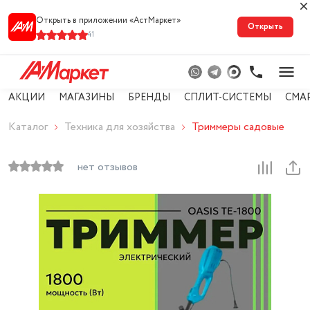
Открыть в приложении «АстМарке‪т‬»
Открыть
41
АКЦИИ
МАГАЗИНЫ
БРЕНДЫ
СПЛИТ-СИСТЕМЫ
СМА
Каталог
Техника для хозяйства
Триммеры садовые
нет отзывов