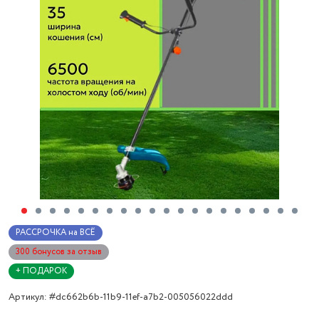
РАССРОЧКА на ВСЁ
300 бонусов за отзыв
+ ПОДАРОК
Артикул: #dc662b6b-11b9-11ef-a7b2-005056022ddd