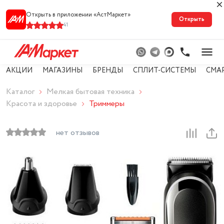
Открыть в приложении «АстМарке‪т‬»
Открыть
41
АКЦИИ
МАГАЗИНЫ
БРЕНДЫ
СПЛИТ-СИСТЕМЫ
СМА
Каталог
Мелкая бытовая техника
Красота и здоровье
Триммеры
нет отзывов