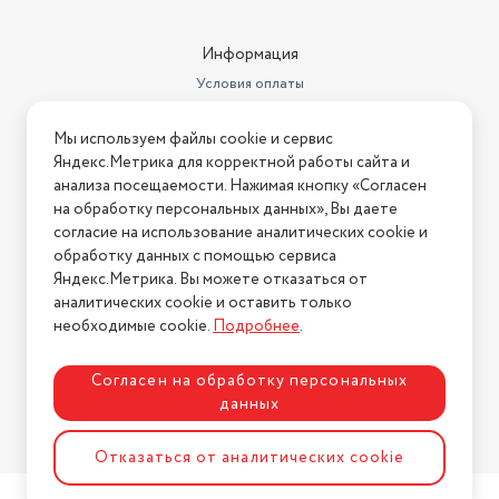
РЕЖИМ АВТОМАТИЧЕСКОЙ БЕЗОПАСНОСТИ
Информация
Позволяет не использовать прибор в момент зарядки.
Условия оплаты
Условия доставки
Мы используем файлы cookie и сервис
Условия возврата
Яндекс.Метрика для корректной работы сайта и
Нашли ошибку на сайте?
Напишите нам
.
анализа посещаемости. Нажимая кнопку «Согласен
на обработку персональных данных», Вы даете
2026 © Интернет-магазин "АстМаркет". У нас есть всё!
согласие на использование аналитических cookie и
обработку данных с помощью сервиса
Яндекс.Метрика. Вы можете отказаться от
аналитических cookie и оставить только
Политика конфиденциальности
необходимые cookie.
Подробнее
.
Согласен на обработку персональных
данных
Разработка сайта
ASTDESIGN
Отказаться от аналитических cookie