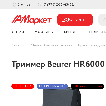
+7 (996) 266-45-02
Степное
Каталог
АКЦИИ
МАГАЗИНЫ
БРЕНДЫ
СПЛИТ-С
Каталог
Мелкая бытовая техника
Красота и здоро
Триммер Beurer HR6000
СТОП-ЦЕНА
РАССРОЧКА на ВСЁ
300 бонусов за отзыв