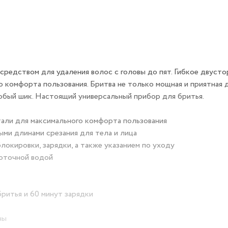
средством для удаления волос с головы до пят. Гибкое двуст
 комфорта пользования. Бритва не только мощная и приятная 
обый шик. Настоящий универсальный прибор для бритья.
али для максимального комфорта пользования
ыми длинами срезания для тела и лица
окировки, зарядки, а также указанием по уходу
роточной водой
ритья и 60 минут зарядки
ны