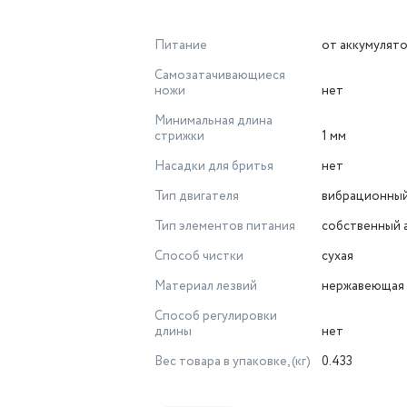
Питание
от аккумулят
Самозатачивающиеся
ножи
нет
Минимальная длина
стрижки
1 мм
Насадки для бритья
нет
Тип двигателя
вибрационны
Тип элементов питания
собственный 
Способ чистки
сухая
Материал лезвий
нержавеющая 
Способ регулировки
длины
нет
Вес товара в упаковке, (кг)
0.433