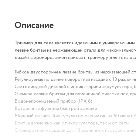
Описание
Триммер для тела является идеальным и универсальным 
лезвие бритвы из нержавеющей стали для максимального
дизайн c хромированием придает триммеру для тела ос
Гибкое двустороннее лезвие бритвы из нержавеющей ст
Регулируемая по длине поворотная насадка с 13 различн
Светодиодный дисплей с индикаторами аккумулятора, бл
Съемное лезвие бритвы для гигиеничной очистки под п
Водонепроницаемый прибор (IPX 6)
Встроенная функция быстрой зарядки
Мощный литиевый аккумулятор рассчитан на 60 минут б
Бритье возможно как от аккумулятора, так и от сети
С поворотной насадкой для 13 различных настроек дли