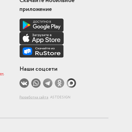
Скачайте мобильное
приложение
Наши соцсети
ам
.
Разработка сайта
ASTDESIGN