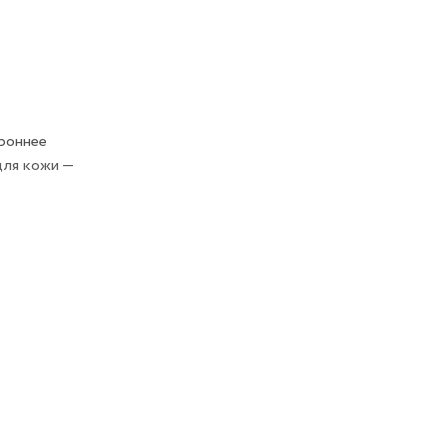
ороннее
для кожи —