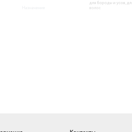
для бороды и усов, д
Назначение
волос
Максимальная длина стрижки
27 мм
Число насадок
4
Вес
129 г
Время автономной работы
60 мин
й