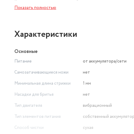
В комплект входят: защитный колпачок, кисточка для о
Показать полностью
После разрядки аккумулятора прибор можно подключит
Характеристики
Основные
Питание
от аккумулятора/сети
Самозатачивающиеся ножи
нет
Минимальная длина стрижки
1 мм
Насадки для бритья
нет
Тип двигателя
вибрационный
Тип элементов питания
собственный аккумулято
Способ чистки
сухая