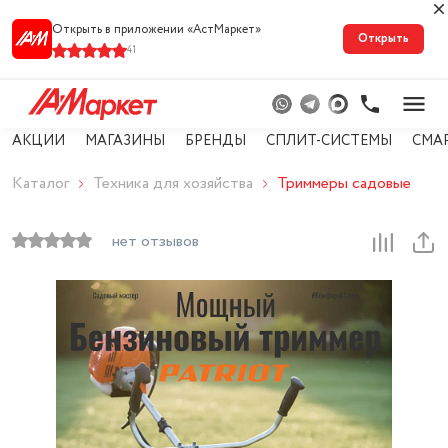
Открыть в приложении «АстМарке‪т‬»
Открыть
41
АКЦИИ
МАГАЗИНЫ
БРЕНДЫ
СПЛИТ-СИСТЕМЫ
СМА
Каталог
Техника для хозяйства
Триммеры садовые
нет отзывов