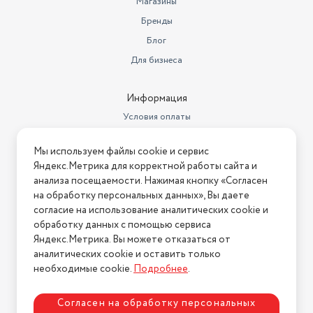
Магазины
Тип штанги
прямая
Бренды
Бензиновый двигатель
2-х тактный
Блог
Доп. опции садового
Для бизнеса
триммера
антивибрационная система
Тип ручки триммера
T - образная
Информация
Условия оплаты
Длина товара в упаковке, в
метрах
1.66
Условия доставки
Мы используем файлы cookie и сервис
Условия возврата
Ширина товара в упаковке, в
Яндекс.Метрика для корректной работы сайта и
метрах
0.43
Нашли ошибку на сайте?
Напишите нам
.
анализа посещаемости. Нажимая кнопку «Согласен
на обработку персональных данных», Вы даете
Высота товара в упаковке, в
2026 © Интернет-магазин "АстМаркет". У нас есть всё!
метрах
0.66
согласие на использование аналитических cookie и
обработку данных с помощью сервиса
Объем товара в упаковке, в
Яндекс.Метрика. Вы можете отказаться от
литрах
471.108
аналитических cookie и оставить только
Политика конфиденциальности
необходимые cookie.
Подробнее
.
посадочный диаметр
25,4
Максимальный уровень звука/
Согласен на обработку персональных
шума
112