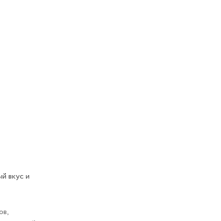
й вкус и
ов,