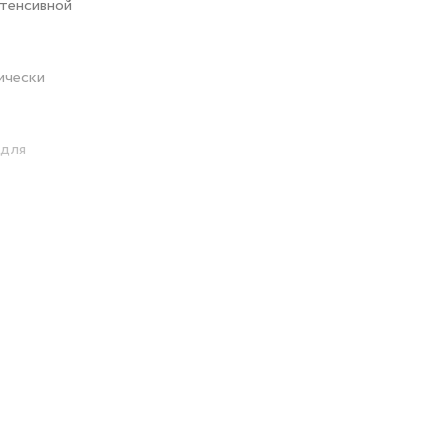
нтенсивной
ически
 для