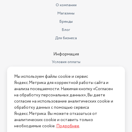
температуры, регулировка
О компании
Дополнительные функции
степени обжаривания
Магазины
Длина товара в упаковке, в
Бренды
метрах
0.33
Блог
Ширина товара в упаковке, в
Для бизнеса
метрах
0.33
Высота товара в упаковке, в
Информация
метрах
0.226
Условия оплаты
Объем товара в упаковке, в
Условия доставки
литрах
24.611
Мы используем файлы cookie и сервис
Условия возврата
Видеокодеки
17.5 см
Яндекс.Метрика для корректной работы сайта и
Нашли ошибку на сайте?
Напишите нам
.
анализа посещаемости. Нажимая кнопку «Согласен
Глубина
29 см
на обработку персональных данных», Вы даете
2026 © Интернет-магазин "АстМаркет". У нас есть всё!
согласие на использование аналитических cookie и
Длина сетевого шнура
70 см
обработку данных с помощью сервиса
Яндекс.Метрика. Вы можете отказаться от
аналитических cookie и оставить только
Политика конфиденциальности
необходимые cookie.
Подробнее
.