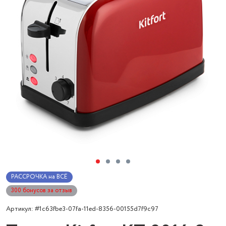
РАССРОЧКА на ВСЁ
300 бонусов за отзыв
Артикул: #1c63fbe3-07fa-11ed-8356-00155d7f9c97