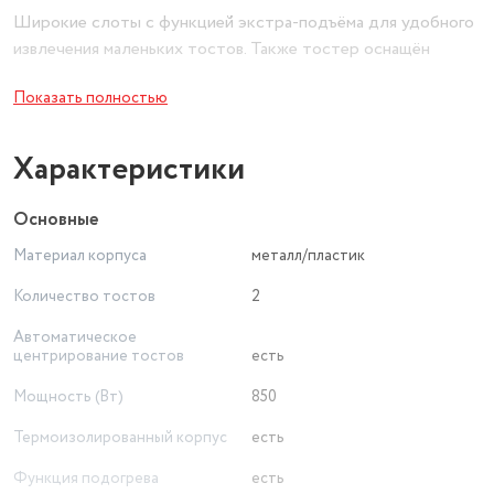
Широкие слоты с функцией экстра-подъёма для удобного
извлечения маленьких тостов. Также тостер оснащён
поддоном для крошек.
Показать полностью
Тостер представлен в 6 стильных цветах - так Вы сможете
найти именно то, что подходит Вашей кухне!
Характеристики
Основные
Материал корпуса
металл/пластик
Количество тостов
2
Автоматическое
центрирование тостов
есть
Мощность (Вт)
850
Термоизолированный корпус
есть
Функция подогрева
есть