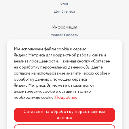
Блог
Для бизнеса
Информация
Условия оплаты
Условия доставки
Мы используем файлы cookie и сервис
Условия возврата
Яндекс.Метрика для корректной работы сайта и
Нашли ошибку на сайте?
Напишите нам
.
анализа посещаемости. Нажимая кнопку «Согласен
на обработку персональных данных», Вы даете
2026 © Интернет-магазин "АстМаркет". У нас есть всё!
согласие на использование аналитических cookie и
обработку данных с помощью сервиса
Яндекс.Метрика. Вы можете отказаться от
аналитических cookie и оставить только
Политика конфиденциальности
необходимые cookie.
Подробнее
.
Согласен на обработку персональных
данных
Разработка сайта
ASTDESIGN