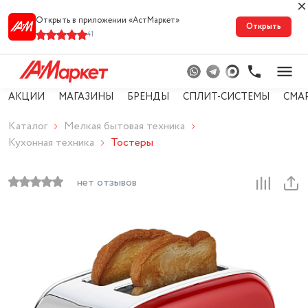
Открыть в приложении «АстМарке‪т‬»
Открыть
41
АКЦИИ
МАГАЗИНЫ
БРЕНДЫ
СПЛИТ-СИСТЕМЫ
СМА
Каталог
Мелкая бытовая техника
Кухонная техника
Тостеры
нет отзывов